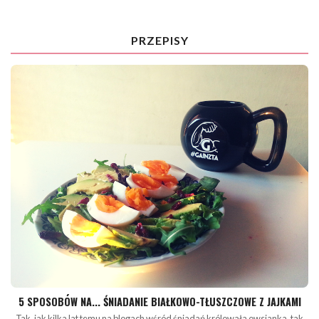
PRZEPISY
5 SPOSOBÓW NA... ŚNIADANIE BIAŁKOWO-TŁUSZCZOWE Z JAJKAMI
Tak, jak kilka lat temu na blogach wśród śniadań królowała owsianka, tak