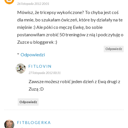
26 listopada 2012 20:01
Mówisz, że tricepsy wykończone? To chyba jest coś
dla mnie, bo szukałam ćwiczeń, które by działały na te
mięśnie :) Ale póki co męczę Ewkę, bo sobie
postanowiłam zrobić 50 treningów z nią i podczytuję o
Zuzce u bloggerek :)
Odpowiedz
Odpowiedzi
FITLOVIN
27 listopada 2012 00:31
Zawsze możesz robić jeden dzień z Ewą drugi z
Zuzą :D
Odpowiedz
FITBLOGERKA