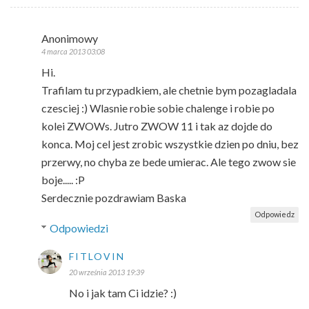
Anonimowy
4 marca 2013 03:08
Hi.
Trafilam tu przypadkiem, ale chetnie bym pozagladala
czesciej :) Wlasnie robie sobie chalenge i robie po
kolei ZWOWs. Jutro ZWOW 11 i tak az dojde do
konca. Moj cel jest zrobic wszystkie dzien po dniu, bez
przerwy, no chyba ze bede umierac. Ale tego zwow sie
boje..... :P
Serdecznie pozdrawiam Baska
Odpowiedz
Odpowiedzi
FITLOVIN
20 września 2013 19:39
No i jak tam Ci idzie? :)