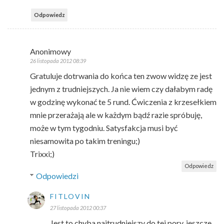
Odpowiedz
Anonimowy
26 listopada 2012 08:39
Gratuluje dotrwania do końca ten zwow widzę ze jest
jednym z trudniejszych. Ja nie wiem czy dałabym radę
w godzinę wykonać te 5 rund. Ćwiczenia z krzesełkiem
mnie przerażają ale w każdym bądź razie spróbuję,
może w tym tygodniu. Satysfakcja musi być
niesamowita po takim treningu;)
Trixxi;)
Odpowiedz
Odpowiedzi
FITLOVIN
27 listopada 2012 00:37
Jest to chyba najtrudniejszy do tej pory, jeszcze