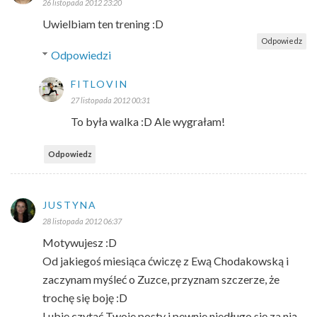
26 listopada 2012 23:20
Uwielbiam ten trening :D
Odpowiedz
Odpowiedzi
FITLOVIN
27 listopada 2012 00:31
To była walka :D Ale wygrałam!
Odpowiedz
JUSTYNA
28 listopada 2012 06:37
Motywujesz :D
Od jakiegoś miesiąca ćwiczę z Ewą Chodakowską i
zaczynam myśleć o Zuzce, przyznam szczerze, że
trochę się boję :D
Lubię czytać Twoje posty i pewnie niedługo się za nią