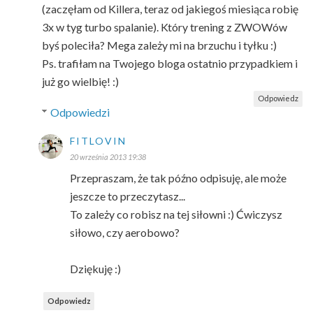
(zaczęłam od Killera, teraz od jakiegoś miesiąca robię
3x w tyg turbo spalanie). Który trening z ZWOWów
byś poleciła? Mega zależy mi na brzuchu i tyłku :)
Ps. trafiłam na Twojego bloga ostatnio przypadkiem i
już go wielbię! :)
Odpowiedz
Odpowiedzi
FITLOVIN
20 września 2013 19:38
Przepraszam, że tak późno odpisuję, ale może
jeszcze to przeczytasz...
To zależy co robisz na tej siłowni :) Ćwiczysz
siłowo, czy aerobowo?
Dziękuję :)
Odpowiedz