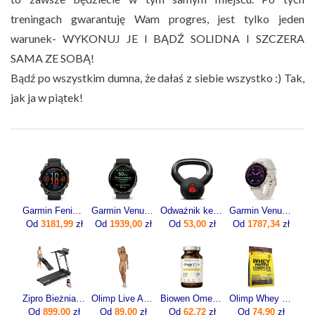
treningach gwarantuję Wam progres, jest tylko jeden
warunek- WYKONUJ JE I BĄDŹ SOLIDNA I SZCZERA
SAMA ZE SOBĄ!
Bądź po wszystkim dumna, że dałaś z siebie wszystko :) Tak,
jak ja w piątek!
Garmin Fenix 8 47mm Slate grey z czarnym paskiem
Garmin Venu 4 45mm Slate z paskiem silikonowym w kolorze Black
Odważnik kettlebell żeliwny 6kg
Garmin Venu 3S Soft Gold z w kolorze Beżowym 0100278504
Od
3181,99
zł
Od
1939,00
zł
Od
53,00
zł
Od
1787,34
zł
Zipro Bieżnia Elektryczna Domowa Składana Pod Łóżko 1-12Km/H Forma Lite
Olimp Live And Fight Damskie krótkie legginsy Queens Gang Olimp Women's Short Leggings High Waist XL
Biowen Omega 3 Forte 90kaps.
Olimp Whey Protein Complex 600g
Od
899,00
zł
Od
89,00
zł
Od
62,72
zł
Od
74,90
zł