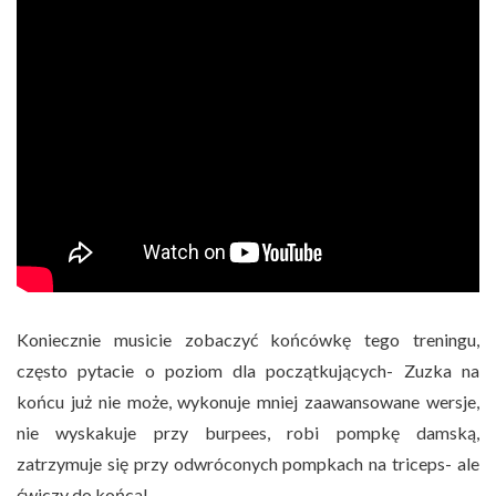
Koniecznie musicie zobaczyć końcówkę tego treningu,
często pytacie o poziom dla początkujących- Zuzka na
końcu już nie może, wykonuje mniej zaawansowane wersje,
nie wyskakuje przy burpees, robi pompkę damską,
zatrzymuje się przy odwróconych pompkach na triceps- ale
ćwiczy do końca!