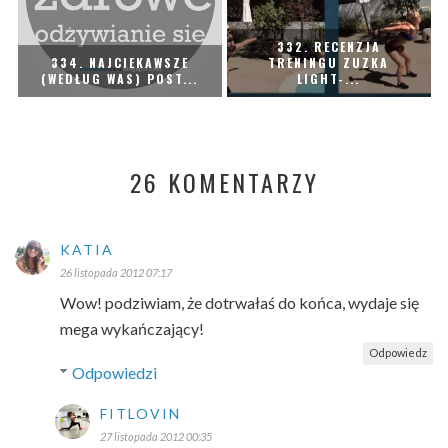
332. RECENZJA
334. NAJCIEKAWSZE
TRENINGU ZUZKA
(WEDŁUG WAS) POST...
LIGHT-...
26 KOMENTARZY
KATIA
26 listopada 2012 07:17
Wow! podziwiam, że dotrwałaś do końca, wydaje się
mega wykańczający!
Odpowiedz
Odpowiedzi
FITLOVIN
27 listopada 2012 00:35