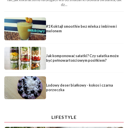
dz...
#1 Koktajl smoothie bez mleka z imbirem i
melonem
Jak komponować sałatki? Czy sałatka może
być pełnowartościowym posiłkiem?
Lodowy deser białkowy - kokos i czarna
porzeczka
LIFESTYLE