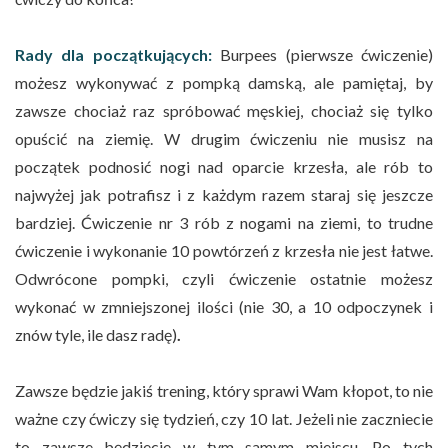
Rady dla początkujących:
Burpees (pierwsze ćwiczenie)
możesz wykonywać z pompką damską, ale pamiętaj, by
zawsze chociaż raz spróbować męskiej, chociaż się tylko
opuścić na ziemię. W drugim ćwiczeniu nie musisz na
początek podnosić nogi nad oparcie krzesła, ale rób to
najwyżej jak potrafisz i z każdym razem staraj się jeszcze
bardziej. Ćwiczenie nr 3 rób z nogami na ziemi, to trudne
ćwiczenie i wykonanie 10 powtórzeń z krzesła nie jest łatwe.
Odwrócone pompki, czyli ćwiczenie ostatnie możesz
wykonać w zmniejszonej ilości (nie 30, a 10 odpoczynek i
znów tyle, ile dasz radę)
.
Zawsze będzie jakiś trening, który sprawi Wam kłopot, to nie
ważne czy ćwiczy się tydzień, czy 10 lat. Jeżeli nie zaczniecie
to zawsze będziecie w tym samym miejscu. Po tych