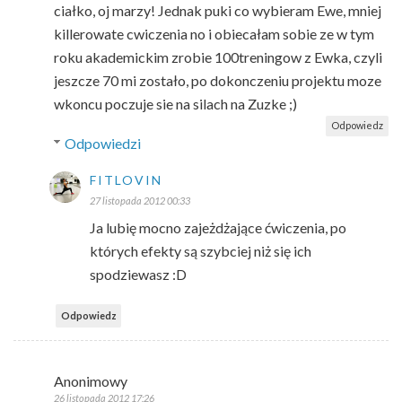
ciałko, oj marzy! Jednak puki co wybieram Ewe, mniej
killerowate cwiczenia no i obiecałam sobie ze w tym
roku akademickim zrobie 100treningow z Ewka, czyli
jeszcze 70 mi zostało, po dokonczeniu projektu moze
wkoncu poczuje sie na silach na Zuzke ;)
Odpowiedz
Odpowiedzi
FITLOVIN
27 listopada 2012 00:33
Ja lubię mocno zajeżdżające ćwiczenia, po
których efekty są szybciej niż się ich
spodziewasz :D
Odpowiedz
Anonimowy
26 listopada 2012 17:26