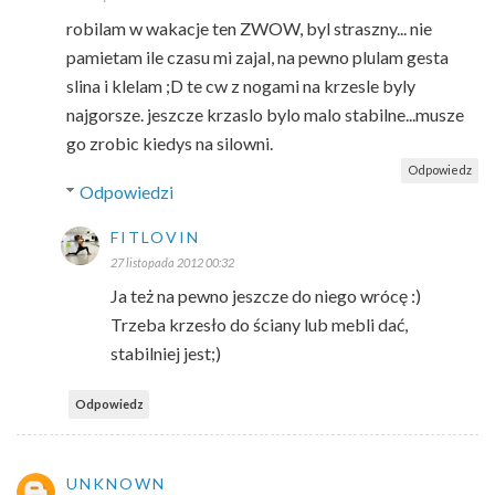
robilam w wakacje ten ZWOW, byl straszny... nie
pamietam ile czasu mi zajal, na pewno plulam gesta
slina i klelam ;D te cw z nogami na krzesle byly
najgorsze. jeszcze krzaslo bylo malo stabilne...musze
go zrobic kiedys na silowni.
Odpowiedz
Odpowiedzi
FITLOVIN
27 listopada 2012 00:32
Ja też na pewno jeszcze do niego wrócę :)
Trzeba krzesło do ściany lub mebli dać,
stabilniej jest;)
Odpowiedz
UNKNOWN