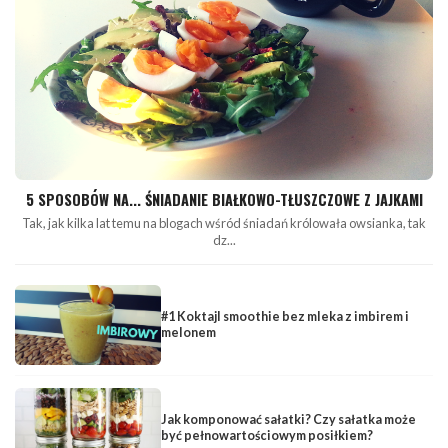
5 SPOSOBÓW NA... ŚNIADANIE BIAŁKOWO-TŁUSZCZOWE Z JAJKAMI
Tak, jak kilka lat temu na blogach wśród śniadań królowała owsianka, tak
dz...
#1 Koktajl smoothie bez mleka z imbirem i
melonem
Jak komponować sałatki? Czy sałatka może
być pełnowartościowym posiłkiem?