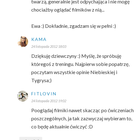
twarzą, generalnie jest odpychająca i nie mogę
chociażby oglądać filmików z nią...
Ewa :) Dokładnie, zgadzam się w pełni :)
KAMA
24 listopada 2012 18:03
Dziękuję dziewczyny :) Myślę, że spróbuję
któregoś z treningu. Najpierw sobie popatrzę,
poczytam wszystkie opinie Niebieskiej i
Tygrysa;)
FITLOVIN
24 listopada 2012 19:02
Pooglądaj filmiki nawet skacząc po ćwiczeniach
poszczególnych, ja tak zazwyczaj wybieram to,
co będę aktualnie ćwiczyć :D