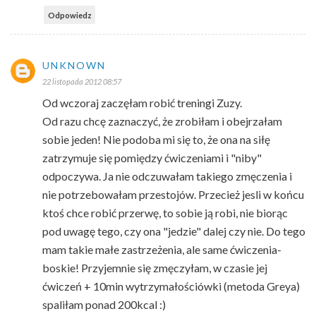
Odpowiedz
UNKNOWN
22 listopada 2012 08:57
Od wczoraj zaczęłam robić treningi Zuzy.
Od razu chcę zaznaczyć, że zrobiłam i obejrzałam
sobie jeden! Nie podoba mi się to, że ona na siłę
zatrzymuje się pomiędzy ćwiczeniami i "niby"
odpoczywa. Ja nie odczuwałam takiego zmęczenia i
nie potrzebowałam przestojów. Przecież jesli w końcu
ktoś chce robić przerwę, to sobie ją robi, nie biorąc
pod uwagę tego, czy ona "jedzie" dalej czy nie. Do tego
mam takie małe zastrzeżenia, ale same ćwiczenia-
boskie! Przyjemnie się zmęczyłam, w czasie jej
ćwiczeń + 10min wytrzymałościówki (metoda Greya)
spaliłam ponad 200kcal :)