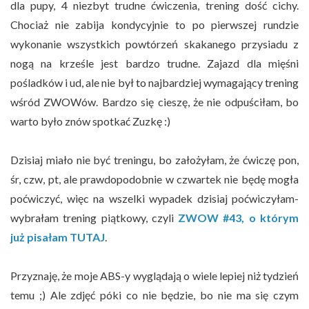
dla pupy, 4 niezbyt trudne ćwiczenia, trening dość cichy.
Chociaż nie zabija kondycyjnie to po pierwszej rundzie
wykonanie wszystkich powtórzeń skakanego przysiadu z
nogą na krześle jest bardzo trudne. Zajazd dla mięśni
pośladków i ud, ale nie był to najbardziej wymagający trening
wśród ZWOWów. Bardzo się cieszę, że nie odpuściłam, bo
warto było znów spotkać Zuzkę :)
Dzisiaj miało nie być treningu, bo założyłam, że ćwiczę pon,
śr, czw, pt, ale prawdopodobnie w czwartek nie będę mogła
poćwiczyć, więc na wszelki wypadek dzisiaj poćwiczyłam-
wybrałam trening piątkowy, czyli
ZWOW #43, o którym
już pisałam TUTAJ
.
Przyznaję, że moje ABS-y wyglądają o wiele lepiej niż tydzień
temu ;) Ale zdjęć póki co nie będzie, bo nie ma się czym