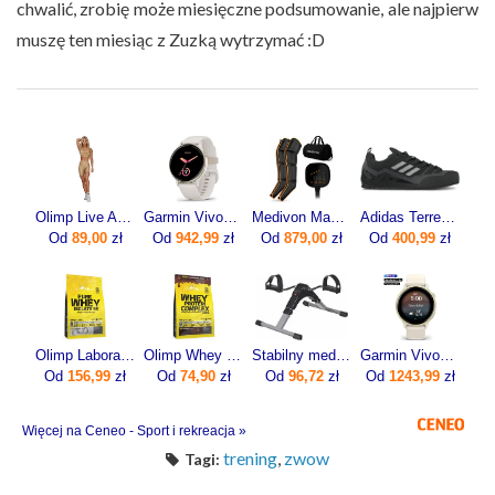
chwalić, zrobię może miesięczne podsumowanie, ale najpierw
muszę ten miesiąc z Zuzką wytrzymać :D
Olimp Live And Fight Damskie krótkie legginsy Queens Gang Olimp Women's Short Leggings High Waist XL
Garmin Vivoactive 5 Ivory (010-02862-11)
Medivon Masażer limfatyczny do nóg Portia
Adidas Terrex Swift Solo 2 IE6901 czarne
Od
89,00
zł
Od
942,99
zł
Od
879,00
zł
Od
400,99
zł
Olimp Laboratories Pure Whey Isolate 95 600g
Olimp Whey Protein Complex 600g
Stabilny medyczny rotor rowerek rehabilitacyjny z licznikiem RR100AM marki ActionMED
Garmin Vivoactive 6 Lunar gold z paskiem w kolorze Bone [010-02985-01]
Od
156,99
zł
Od
74,90
zł
Od
96,72
zł
Od
1243,99
zł
Więcej na Ceneo - Sport i rekreacja »
trening
,
zwow
Tagi: