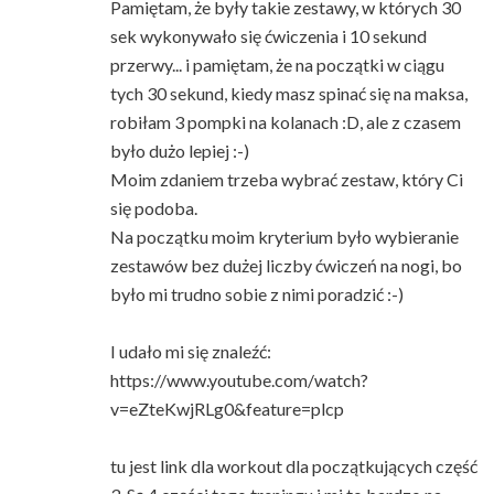
Pamiętam, że były takie zestawy, w których 30
sek wykonywało się ćwiczenia i 10 sekund
przerwy... i pamiętam, że na początki w ciągu
tych 30 sekund, kiedy masz spinać się na maksa,
robiłam 3 pompki na kolanach :D, ale z czasem
było dużo lepiej :-)
Moim zdaniem trzeba wybrać zestaw, który Ci
się podoba.
Na początku moim kryterium było wybieranie
zestawów bez dużej liczby ćwiczeń na nogi, bo
było mi trudno sobie z nimi poradzić :-)
I udało mi się znaleźć:
https://www.youtube.com/watch?
v=eZteKwjRLg0&feature=plcp
tu jest link dla workout dla początkujących część