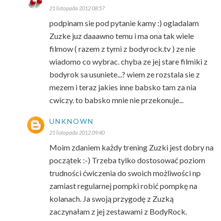
21 listopada 2012 08:57
podpinam sie pod pytanie kamy :) ogladalam
Zuzke juz daaawno temu i ma ona tak wiele
filmow ( razem z tymi z bodyrock.tv ) ze nie
wiadomo co wybrac. chyba ze jej stare filmiki z
bodyrok sa usuniete...? wiem ze rozstala sie z
mezem i teraz jakies inne babsko tam za nia
cwiczy. to babsko mnie nie przekonuje...
UNKNOWN
21 listopada 2012 09:40
Moim zdaniem każdy trening Zuzki jest dobry na
początek :-) Trzeba tylko dostosować poziom
trudności ćwiczenia do swoich możliwości np
zamiast regularnej pompki robić pompkę na
kolanach. Ja swoją przygodę z Zuzką
zaczynałam z jej zestawami z BodyRock.