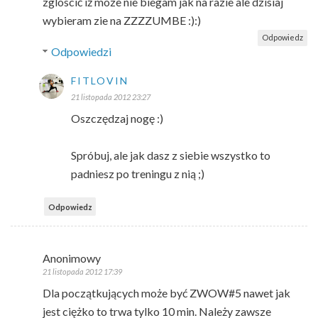
zgloscić iż moze nie biegam jak na razie ale dzisiaj
wybieram zie na ZZZZUMBE :):)
Odpowiedz
Odpowiedzi
FITLOVIN
21 listopada 2012 23:27
Oszczędzaj nogę :)
Spróbuj, ale jak dasz z siebie wszystko to
padniesz po treningu z nią ;)
Odpowiedz
Anonimowy
21 listopada 2012 17:39
Dla początkujących może być ZWOW#5 nawet jak
jest ciężko to trwa tylko 10 min. Należy zawsze