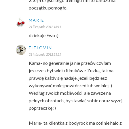
3. Są 4 części tego treningu i mi to bardzo na
początku pomogło.
MARIE
21 listopada 2012 16:11
dziekuje Ewo :)
FITLOVIN
21 listopada 2012 23:25
Kama- no generalnie ja nie przećwiczyłam
jeszcze zbyt wielu filmików z Zuzką, tak na
prawdę każdy się nadaje, jeżeli będziesz
wykonywać mniej powtórzeń lub wolniej ;)
Według swoich możliwości, ale zawsze na
pełnych obrotach, by stawiać sobie coraz wyżej
poprzeczkę :)
Marie- ta klientka z bodyrock ma coś nie halo z