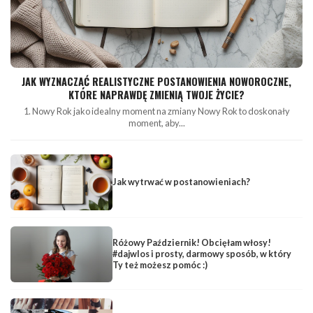
JAK WYZNACZAĆ REALISTYCZNE POSTANOWIENIA NOWOROCZNE,
KTÓRE NAPRAWDĘ ZMIENIĄ TWOJE ŻYCIE?
1. Nowy Rok jako idealny moment na zmiany Nowy Rok to doskonały
moment, aby...
Jak wytrwać w postanowieniach?
Różowy Październik! Obcięłam włosy!
#dajwlos i prosty, darmowy sposób, w który
Ty też możesz pomóc :)