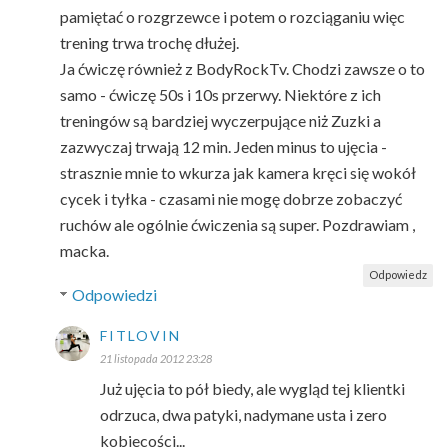
pamiętać o rozgrzewce i potem o rozciąganiu więc
trening trwa trochę dłużej.
Ja ćwiczę również z BodyRockTv. Chodzi zawsze o to
samo - ćwiczę 50s i 10s przerwy. Niektóre z ich
treningów są bardziej wyczerpujące niż Zuzki a
zazwyczaj trwają 12 min. Jeden minus to ujęcia -
strasznie mnie to wkurza jak kamera kręci się wokół
cycek i tyłka - czasami nie mogę dobrze zobaczyć
ruchów ale ogólnie ćwiczenia są super. Pozdrawiam ,
macka.
Odpowiedz
Odpowiedzi
FITLOVIN
21 listopada 2012 23:28
Już ujęcia to pół biedy, ale wygląd tej klientki
odrzuca, dwa patyki, nadymane usta i zero
kobiecości...