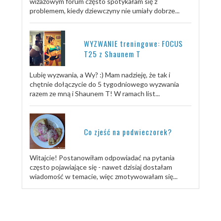
wizażowym forum często spotykałam się z
problemem, kiedy dziewczyny nie umiały dobrze...
WYZWANIE treningowe: FOCUS
T25 z Shaunem T
Lubię wyzwania, a Wy? :) Mam nadzieję, że tak i
chętnie dołączycie do 5 tygodniowego wyzwania
razem ze mną i Shaunem T! W ramach list...
Co zjeść na podwieczorek?
Witajcie! Postanowiłam odpowiadać na pytania
często pojawiające się - nawet dzisiaj dostałam
wiadomość w temacie, więc zmotywowałam się...
TRENUJ ZE MNĄ