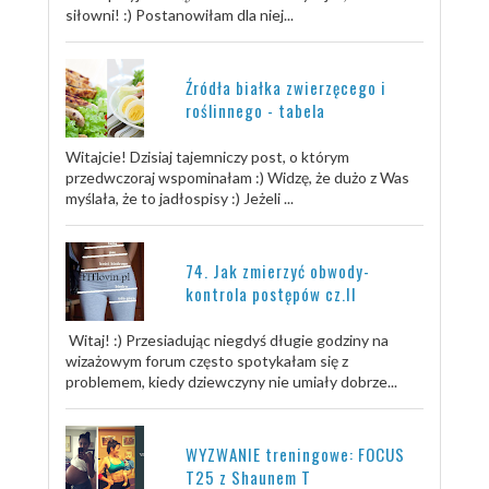
siłowni! :) Postanowiłam dla niej...
Źródła białka zwierzęcego i
roślinnego - tabela
Witajcie! Dzisiaj tajemniczy post, o którym
przedwczoraj wspominałam :) Widzę, że dużo z Was
myślała, że to jadłospisy :) Jeżeli ...
74. Jak zmierzyć obwody-
kontrola postępów cz.II
Witaj! :) Przesiadując niegdyś długie godziny na
wizażowym forum często spotykałam się z
problemem, kiedy dziewczyny nie umiały dobrze...
WYZWANIE treningowe: FOCUS
T25 z Shaunem T