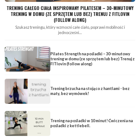
TRENING CAŁEGO CIAŁA INSPIROWANY PILATESEM – 30-MINUTOWY
TRENING W DOMU (ZE SPRZĘTEM LUB BEZ) TRENUJ Z FITLOVIN
(FOLLOW ALONG)
Szukasz treningu, który wzmocni całe ciało, poprawi mobilność i
jednocześni...
Pilates Strength na pośladki – 30-minutowy
trening w domu (ze sprzętem lub bez) Trenuj z
FITlovin (follow along)
Trening brzucha na stojąco z hantlami - bez
maty, bez wymówek!
Trening na pośladki w 10 minut! Ćwiczenia na
pośladki z kettlebell.