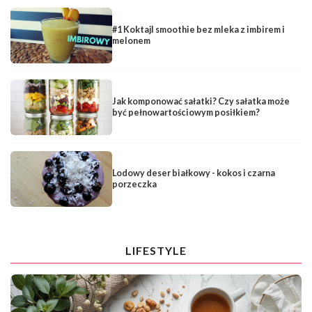
#1 Koktajl smoothie bez mleka z imbirem i
melonem
Jak komponować sałatki? Czy sałatka może
być pełnowartościowym posiłkiem?
Lodowy deser białkowy - kokos i czarna
porzeczka
LIFESTYLE