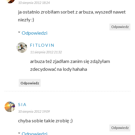
10 sierpnia 2012 18:24
ja ostatnio zrobiłam sorbet z arbuza, wyszedł nawet
niezły :)
Odpowiedz
Odpowiedzi
FITLOVIN
11 sierpnia 2012 21:32
arbuza też zjadłam zanim się zdążyłam
zdecydować na lody hahaha
Odpowiedz
SIA
10 sierpnia 2012 19:09
chyba sobie takie zrobię ;)
Odpowiedz
Odpowiedzi