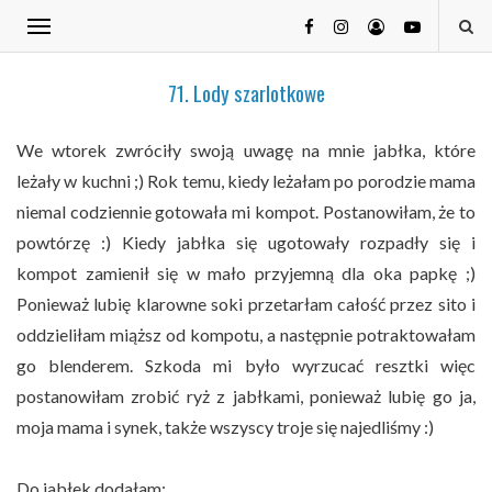
71. Lody szarlotkowe
We wtorek zwróciły swoją uwagę na mnie jabłka, które
leżały w kuchni ;) Rok temu, kiedy leżałam po porodzie mama
niemal codziennie gotowała mi kompot. Postanowiłam, że to
powtórzę :) Kiedy jabłka się ugotowały rozpadły się i
kompot zamienił się w mało przyjemną dla oka papkę ;)
Ponieważ lubię klarowne soki przetarłam całość przez sito i
oddzieliłam miąższ od kompotu, a następnie potraktowałam
go blenderem. Szkoda mi było wyrzucać resztki więc
postanowiłam zrobić ryż z jabłkami, ponieważ lubię go ja,
moja mama i synek, także wszyscy troje się najedliśmy :)
Do jabłek dodałam: