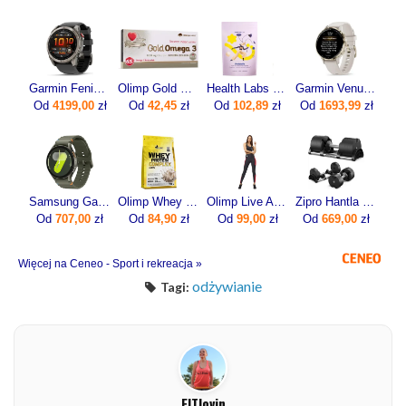
Garmin Fenix 8 Pro 51mm Grafitowy
Olimp Gold Omega 3 60kaps.
Health Labs ProteinMe Białko 472,5 g
Garmin Venu 3s Beżowy (0100278502)
Od
4199,00
zł
Od
42,45
zł
Od
102,89
zł
Od
1693,99
zł
Samsung Galaxy Watch7 SM-L310 44mm Khaki
Olimp Whey Protein Complex 100% 700g
Olimp Live And Fight Damskie legginsy Olimp Women’s Leggings Mesh Stripes XS
Zipro Hantla Z Regulowanym Obciążeniem Round 36Kg
Od
707,00
zł
Od
84,90
zł
Od
99,00
zł
Od
669,00
zł
Więcej na Ceneo - Sport i rekreacja »
odżywianie
Tagi:
FITlovin