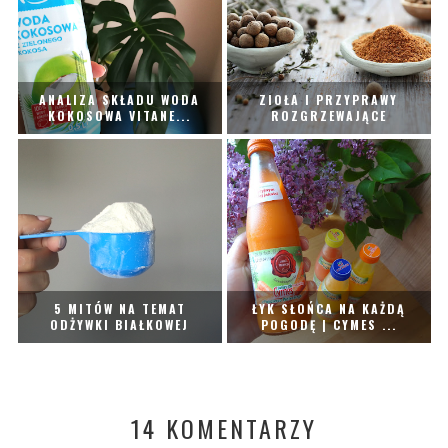
ANALIZA SKŁADU WODA
ZIOŁA I PRZYPRAWY
KOKOSOWA VITANE...
ROZGRZEWAJĄCE
5 MITÓW NA TEMAT
ŁYK SŁOŃCA NA KAŻDĄ
ODŻYWKI BIAŁKOWEJ
POGODĘ | CYMES ...
14 KOMENTARZY