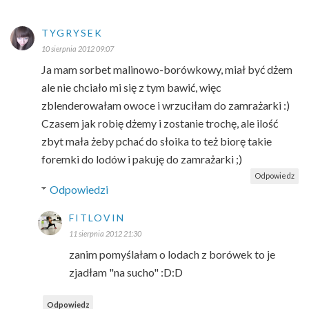
TYGRYSEK
10 sierpnia 2012 09:07
Ja mam sorbet malinowo-borówkowy, miał być dżem
ale nie chciało mi się z tym bawić, więc
zblenderowałam owoce i wrzuciłam do zamrażarki :)
Czasem jak robię dżemy i zostanie trochę, ale ilość
zbyt mała żeby pchać do słoika to też biorę takie
foremki do lodów i pakuję do zamrażarki ;)
Odpowiedz
Odpowiedzi
FITLOVIN
11 sierpnia 2012 21:30
zanim pomyślałam o lodach z borówek to je
zjadłam "na sucho" :D:D
Odpowiedz