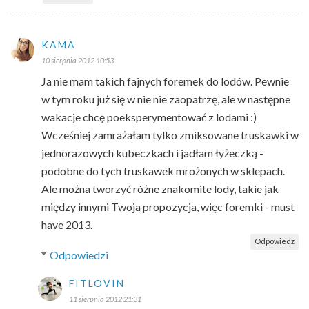
KAMA
10 sierpnia 2012 10:53
Ja nie mam takich fajnych foremek do lodów. Pewnie
w tym roku już się w nie nie zaopatrzę, ale w następne
wakacje chcę poeksperymentować z lodami :)
Wcześniej zamrażałam tylko zmiksowane truskawki w
jednorazowych kubeczkach i jadłam łyżeczką -
podobne do tych truskawek mrożonych w sklepach.
Ale można tworzyć różne znakomite lody, takie jak
między innymi Twoja propozycja, więc foremki - must
have 2013.
Odpowiedz
Odpowiedzi
FITLOVIN
11 sierpnia 2012 21:31