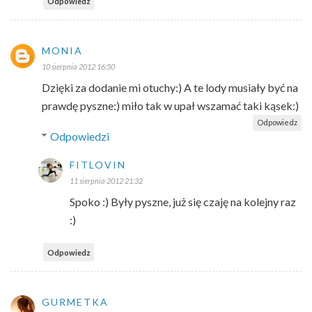
Odpowiedz
MONIA
10 sierpnia 2012 16:50
Dzięki za dodanie mi otuchy:) A te lody musiały być na
prawdę pyszne:) miło tak w upał wszamać taki kąsek:)
Odpowiedz
Odpowiedzi
FITLOVIN
11 sierpnia 2012 21:32
Spoko :) Były pyszne, już się czaję na kolejny raz
:)
Odpowiedz
GURMETKA