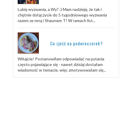
Lubię wyzwania, a Wy? :) Mam nadzieję, że tak i
chętnie dołączycie do 5 tygodniowego wyzwania
razem ze mną i Shaunem T! W ramach list...
Co zjeść na podwieczorek?
Witajcie! Postanowiłam odpowiadać na pytania
często pojawiające się - nawet dzisiaj dostałam
wiadomość w temacie, więc zmotywowałam się...
TRENUJ ZE MNĄ