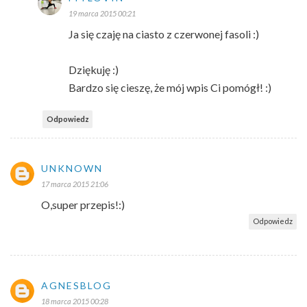
19 marca 2015 00:21
Ja się czaję na ciasto z czerwonej fasoli :)
Dziękuję :)
Bardzo się cieszę, że mój wpis Ci pomógł! :)
Odpowiedz
UNKNOWN
17 marca 2015 21:06
O,super przepis!:)
Odpowiedz
AGNESBLOG
18 marca 2015 00:28