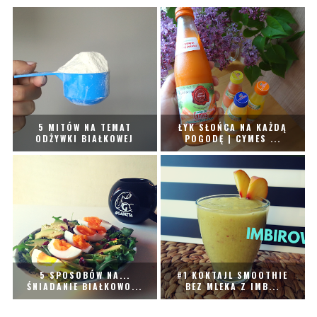
5 MITÓW NA TEMAT
ŁYK SŁOŃCA NA KAŻDĄ
ODŻYWKI BIAŁKOWEJ
POGODĘ | CYMES ...
5 SPOSOBÓW NA...
#1 KOKTAJL SMOOTHIE
ŚNIADANIE BIAŁKOWO...
BEZ MLEKA Z IMB...