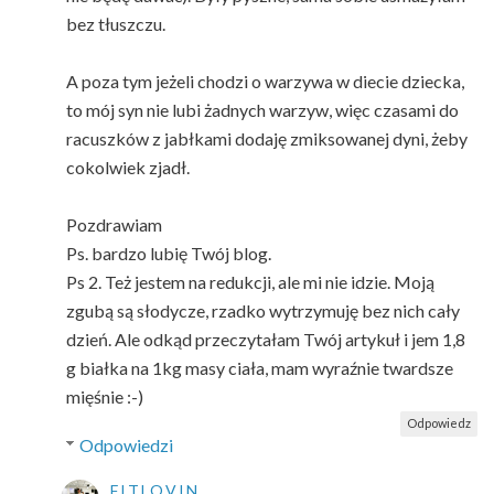
bez tłuszczu.
A poza tym jeżeli chodzi o warzywa w diecie dziecka,
to mój syn nie lubi żadnych warzyw, więc czasami do
racuszków z jabłkami dodaję zmiksowanej dyni, żeby
cokolwiek zjadł.
Pozdrawiam
Ps. bardzo lubię Twój blog.
Ps 2. Też jestem na redukcji, ale mi nie idzie. Moją
zgubą są słodycze, rzadko wytrzymuję bez nich cały
dzień. Ale odkąd przeczytałam Twój artykuł i jem 1,8
g białka na 1kg masy ciała, mam wyraźnie twardsze
mięśnie :-)
Odpowiedz
Odpowiedzi
FITLOVIN