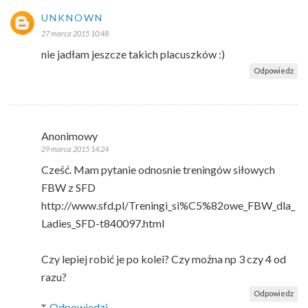
UNKNOWN
27 marca 2015 10:48
nie jadłam jeszcze takich placuszków :)
Odpowiedz
Anonimowy
29 marca 2015 14:24
Cześć. Mam pytanie odnosnie treningów siłowych
FBW z SFD
http://www.sfd.pl/Treningi_si%C5%82owe_FBW_dla_
Ladies_SFD-t840097.html
Czy lepiej robić je po kolei? Czy można np 3 czy 4 od
razu?
Odpowiedz
Odpowiedzi