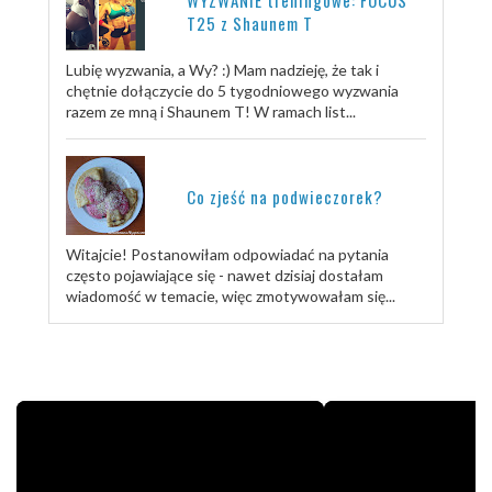
T25 z Shaunem T
Lubię wyzwania, a Wy? :) Mam nadzieję, że tak i
chętnie dołączycie do 5 tygodniowego wyzwania
razem ze mną i Shaunem T! W ramach list...
Co zjeść na podwieczorek?
Witajcie! Postanowiłam odpowiadać na pytania
często pojawiające się - nawet dzisiaj dostałam
wiadomość w temacie, więc zmotywowałam się...
TRENUJ ZE MNĄ