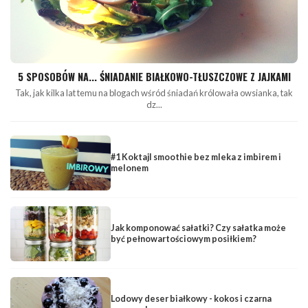
5 SPOSOBÓW NA... ŚNIADANIE BIAŁKOWO-TŁUSZCZOWE Z JAJKAMI
Tak, jak kilka lat temu na blogach wśród śniadań królowała owsianka, tak
dz...
#1 Koktajl smoothie bez mleka z imbirem i
melonem
Jak komponować sałatki? Czy sałatka może
być pełnowartościowym posiłkiem?
Lodowy deser białkowy - kokos i czarna