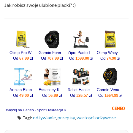
Jak robisz swoje ulubione placki? :)
Olimp Pro Whey Shake 700g
Garmin Forerunner 55 Czarny (0100256210)
Zipro Pacto Iconsole+ Bluetooth 5221
Olimp Whey Protein Complex 600g
Od
67,99
zł
Od
707,99
zł
Od
1599,00
zł
Od
74,90
zł
Artnico Ekspander Do Ćwiczeń Z Pedałami Gumy Oporowe Trening Nóg Brzucha Błekitny
Essensey Kolagen Forte 12500 mg 400g
Rebel Hantle Żeliwne Regulowane Zestaw 2X5Kg Automatyczne Skok Co 1Kg
Garmin Venu 3 45mm Grafitowy (0100-2784-01)
Od
49,00
zł
Od
56,89
zł
Od
326,57
zł
Od
1664,99
zł
Więcej na Ceneo - Sport i rekreacja »
odżywianie
,
przepisy
,
wartości odżywcze
Tagi: