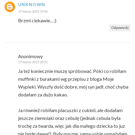
UNKNOWN
17 marca 2015 19:56
Brzmi ciekawie... ;)
Odpowiedz
Anonimowy
17 marca 2015 20:51
Ja też koniecznie muszę spróbować. Póki co robiłam
muffinki z burakami wg przepisu z bloga Moje
Wypieki. Wyszły dość dobre, mój syn jadł, choć chyba
dodałam za dużo kakao.
Ja również robiłam placuszki z cukinii, ale dodałam
jeszcze ziemniaki oraz cebulę (jednak cebula była
trochę za twarda, więc jak dla małego dziecka to juz
nie będę dawać). Były pyszne, sama sobie usmażyłam