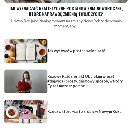
JAK WYZNACZAĆ REALISTYCZNE POSTANOWIENIA NOWOROCZNE,
KTÓRE NAPRAWDĘ ZMIENIĄ TWOJE ŻYCIE?
1. Nowy Rok jako idealny moment na zmiany Nowy Rok to doskonały
moment, aby...
Jak wytrwać w postanowieniach?
Różowy Październik! Obcięłam włosy!
#dajwlos i prosty, darmowy sposób, w który
Ty też możesz pomóc :)
Rzeczy, które warto zrobić w Nowym Roku