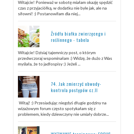
Witajcie! Ponieważ w sobotę miałam okazję spędzić
czas z przyjaciółką, w dodatku nie byle jak, ale na
siłowni! :) Postanowiłam dla niej...
Źródła białka zwierzęcego i
roślinnego - tabela
Witajcie! Dzisiaj tajemniczy post, o którym
przedwczoraj wspominałam :) Widzę, że dużo z Was
myślała, że to jadłospisy :) Jeżeli ...
74. Jak zmierzyć obwody-
kontrola postępów cz.II
Witaj! :) Przesiadując niegdyś długie godziny na
wizażowym forum często spotykałam się z
problemem, kiedy dziewczyny nie umiały dobrze...
WYZWANIE treningowe: FOCUS