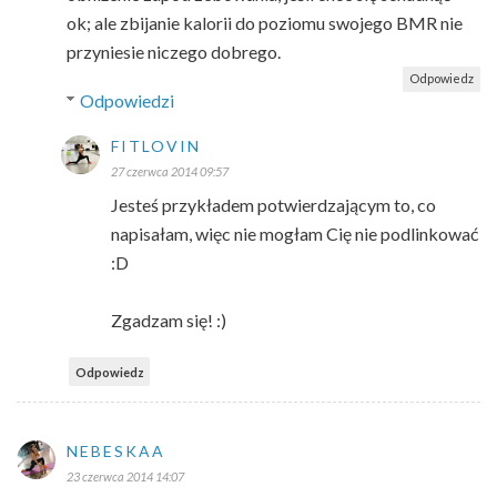
ok; ale zbijanie kalorii do poziomu swojego BMR nie
przyniesie niczego dobrego.
Odpowiedz
Odpowiedzi
FITLOVIN
27 czerwca 2014 09:57
Jesteś przykładem potwierdzającym to, co
napisałam, więc nie mogłam Cię nie podlinkować
:D
Zgadzam się! :)
Odpowiedz
NEBESKAA
23 czerwca 2014 14:07