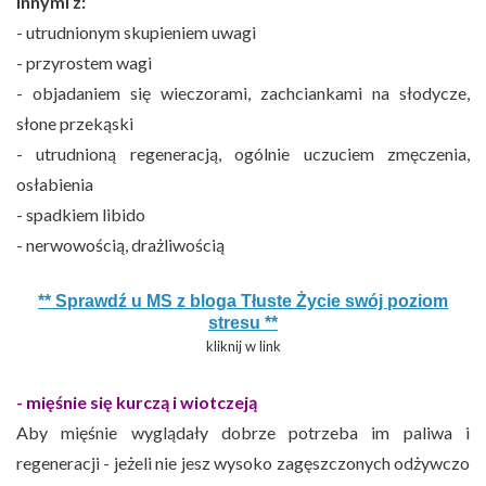
innymi z:
- utrudnionym skupieniem uwagi
- przyrostem wagi
- objadaniem się wieczorami, zachciankami na słodycze,
słone przekąski
- utrudnioną regeneracją, ogólnie uczuciem zmęczenia,
osłabienia
- spadkiem libido
- nerwowością, drażliwością
** Sprawdź u MS z bloga Tłuste Życie swój poziom
stresu **
kliknij w link
- mięśnie się kurczą i wiotczeją
Aby mięśnie wyglądały dobrze potrzeba im paliwa i
regeneracji - jeżeli nie jesz wysoko zagęszczonych odżywczo