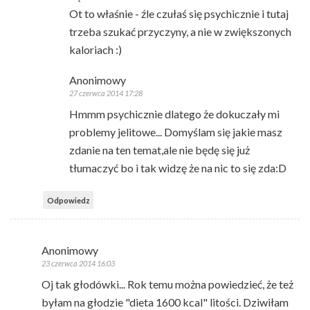
Ot to właśnie - źle czułaś się psychicznie i tutaj
trzeba szukać przyczyny, a nie w zwiększonych
kaloriach :)
Anonimowy
27 czerwca 2014 17:28
Hmmm psychicznie dlatego że dokuczały mi
problemy jelitowe... Domyślam się jakie masz
zdanie na ten temat,ale nie będę się już
tłumaczyć bo i tak widzę że na nic to się zda:D
Odpowiedz
Anonimowy
23 czerwca 2014 16:03
Oj tak głodówki... Rok temu można powiedzieć, że też
byłam na głodzie "dieta 1600 kcal" litości. Dziwiłam