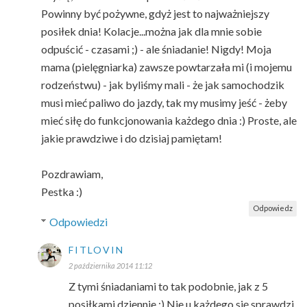
Powinny być pożywne, gdyż jest to najważniejszy
posiłek dnia! Kolacje...można jak dla mnie sobie
odpuścić - czasami ;) - ale śniadanie! Nigdy! Moja
mama (pielęgniarka) zawsze powtarzała mi (i mojemu
rodzeństwu) - jak byliśmy mali - że jak samochodzik
musi mieć paliwo do jazdy, tak my musimy jeść - żeby
mieć siłę do funkcjonowania każdego dnia :) Proste, ale
jakie prawdziwe i do dzisiaj pamiętam!
Pozdrawiam,
Pestka :)
Odpowiedz
Odpowiedzi
FITLOVIN
2 października 2014 11:12
Z tymi śniadaniami to tak podobnie, jak z 5
posiłkami dziennie :) Nie u każdego się sprawdzi,