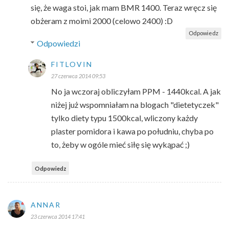
się, że waga stoi, jak mam BMR 1400. Teraz wręcz się
obżeram z moimi 2000 (celowo 2400) :D
Odpowiedz
Odpowiedzi
FITLOVIN
27 czerwca 2014 09:53
No ja wczoraj obliczyłam PPM - 1440kcal. A jak
niżej już wspomniałam na blogach "dietetyczek"
tylko diety typu 1500kcal, wliczony każdy
plaster pomidora i kawa po południu, chyba po
to, żeby w ogóle mieć siłę się wykąpać ;)
Odpowiedz
ANNAR
23 czerwca 2014 17:41