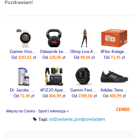
Pozdrawiam!
Garmin Vivoactive 6 Lunar gold z paskiem w kolorze Bone [010-02985-01]
Odważnik kettlebell żeliwny 16kg
Olimp Live And Fight Damskie legginsy Olimp Women’s Leggings Mesh Stripes XS
4Flex Kolagen Nowej Generacji Z Wit. C 30sasz.
Od
1193,61
zł
Od
128,00
zł
Od
99,00
zł
Od
73,45
zł
Dr. Jacobs Witamina D3K2 Forte 20ml
4FIZJO Aparat Do Drenażu Limfatycznego Med C6 (6-Komorowy 6 Trybów)
Garmin Fenix 7 Pro Solar Szaro-czarny (0100277701)
Adidas Terrex Swift Solo 2 IE6901 czarne
Od
71,49
zł
Od
800,99
zł
Od
2399,00
zł
Od
400,99
zł
Więcej na Ceneo - Sport i rekreacja »
odżywianie
,
podpowiadam
Tagi: