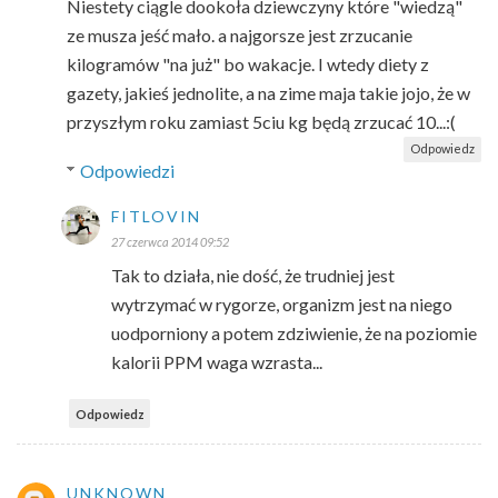
Niestety ciągle dookoła dziewczyny które "wiedzą"
ze musza jeść mało. a najgorsze jest zrzucanie
kilogramów "na już" bo wakacje. I wtedy diety z
gazety, jakieś jednolite, a na zime maja takie jojo, że w
przyszłym roku zamiast 5ciu kg będą zrzucać 10...:(
Odpowiedz
Odpowiedzi
FITLOVIN
27 czerwca 2014 09:52
Tak to działa, nie dość, że trudniej jest
wytrzymać w rygorze, organizm jest na niego
uodporniony a potem zdziwienie, że na poziomie
kalorii PPM waga wzrasta...
Odpowiedz
UNKNOWN