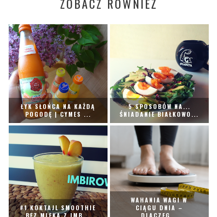
ZOBACZ RÓWNIEŻ
ŁYK SŁOŃCA NA KAŻDĄ
5 SPOSOBÓW NA...
POGODĘ | CYMES ...
ŚNIADANIE BIAŁKOWO...
WAHANIA WAGI W
#1 KOKTAJL SMOOTHIE
CIĄGU DNIA –
BEZ MLEKA Z IMB...
DLACZEG...