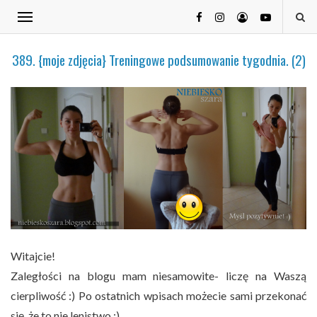
389. {moje zdjęcia} Treningowe podsumowanie tygodnia. (2)
Witajcie!
Zaległości na blogu mam niesamowite- liczę na Waszą
cierpliwość :) Po ostatnich wpisach możecie sami przekonać
się, że to nie lenistwo :)