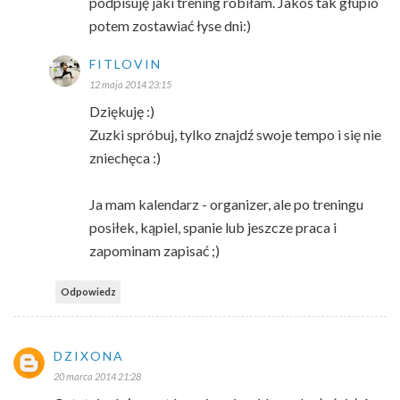
podpisuję jaki trening robiłam. Jakoś tak głupio
potem zostawiać łyse dni:)
FITLOVIN
12 maja 2014 23:15
Dziękuję :)
Zuzki spróbuj, tylko znajdź swoje tempo i się nie
zniechęca :)
Ja mam kalendarz - organizer, ale po treningu
posiłek, kąpiel, spanie lub jeszcze praca i
zapominam zapisać ;)
Odpowiedz
DZIXONA
20 marca 2014 21:28