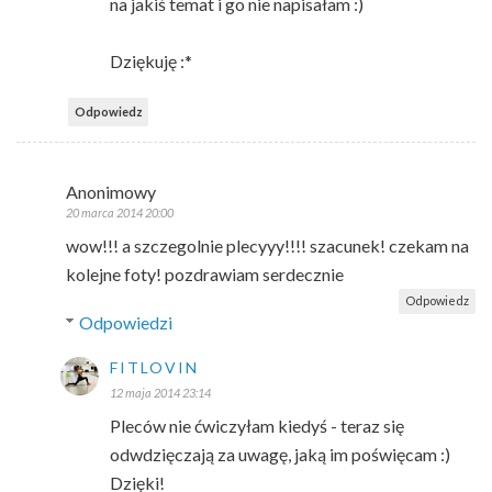
na jakiś temat i go nie napisałam :)
Dziękuję :*
Odpowiedz
Anonimowy
20 marca 2014 20:00
wow!!! a szczegolnie plecyyy!!!! szacunek! czekam na
kolejne foty! pozdrawiam serdecznie
Odpowiedz
Odpowiedzi
FITLOVIN
12 maja 2014 23:14
Pleców nie ćwiczyłam kiedyś - teraz się
odwdzięczają za uwagę, jaką im poświęcam :)
Dzięki!