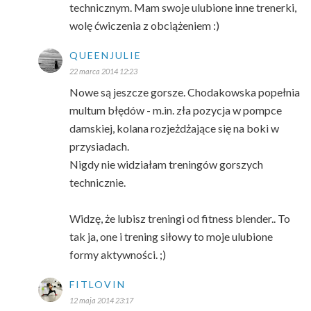
technicznym. Mam swoje ulubione inne trenerki,
wolę ćwiczenia z obciążeniem :)
QUEENJULIE
22 marca 2014 12:23
Nowe są jeszcze gorsze. Chodakowska popełnia
multum błędów - m.in. zła pozycja w pompce
damskiej, kolana rozjeżdżające się na boki w
przysiadach.
Nigdy nie widziałam treningów gorszych
technicznie.
Widzę, że lubisz treningi od fitness blender.. To
tak ja, one i trening siłowy to moje ulubione
formy aktywności. ;)
FITLOVIN
12 maja 2014 23:17