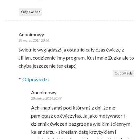
Odpowiedz
Anonimowy
20 marca 2014 20:46
świetnie wyglądasz! ja ostatnio cały czas ćwiczę z
Jillian, codziennie inny program. Kusi mnie Zuzka ale to
chyba jeszcze nie ten etap;)
Odpowiedz
Odpowiedzi
Anonimowy
20 marca 2014 20:49
Ach i napisałaś pod którymś z dni, że nie
pamiętasz co ćwiczyłaś. Ja jako motywator i
dziennik ćwiczeń bazgrzę na wielkim ściennym
kalendarzu - skreślam datę krzyżykiem i