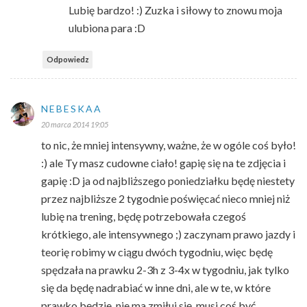
Lubię bardzo! :) Zuzka i siłowy to znowu moja
ulubiona para :D
Odpowiedz
NEBESKAA
20 marca 2014 19:05
to nic, że mniej intensywny, ważne, że w ogóle coś było!
:) ale Ty masz cudowne ciało! gapię się na te zdjęcia i
gapię :D ja od najbliższego poniedziałku będę niestety
przez najbliższe 2 tygodnie poświęcać nieco mniej niż
lubię na trening, będę potrzebowała czegoś
krótkiego, ale intensywnego ;) zaczynam prawo jazdy i
teorię robimy w ciągu dwóch tygodniu, więc będę
spędzała na prawku 2-3h z 3-4x w tygodniu, jak tylko
się da będę nadrabiać w inne dni, ale w te, w które
prawko będzie, nie ma zmiłuj się, musi coś być