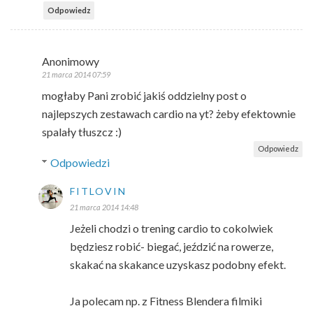
Odpowiedz
Anonimowy
21 marca 2014 07:59
mogłaby Pani zrobić jakiś oddzielny post o
najlepszych zestawach cardio na yt? żeby efektownie
spalały tłuszcz :)
Odpowiedz
Odpowiedzi
FITLOVIN
21 marca 2014 14:48
Jeżeli chodzi o trening cardio to cokolwiek
będziesz robić- biegać, jeździć na rowerze,
skakać na skakance uzyskasz podobny efekt.
Ja polecam np. z Fitness Blendera filmiki