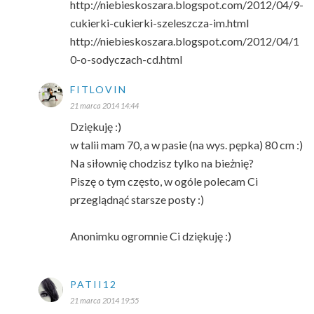
http://niebieskoszara.blogspot.com/2012/04/9-
cukierki-cukierki-szeleszcza-im.html
http://niebieskoszara.blogspot.com/2012/04/1
0-o-sodyczach-cd.html
FITLOVIN
21 marca 2014 14:44
Dziękuję :)
w talii mam 70, a w pasie (na wys. pępka) 80 cm :)
Na siłownię chodzisz tylko na bieżnię?
Piszę o tym często, w ogóle polecam Ci
przeglądnąć starsze posty :)
Anonimku ogromnie Ci dziękuję :)
PATII12
21 marca 2014 19:55