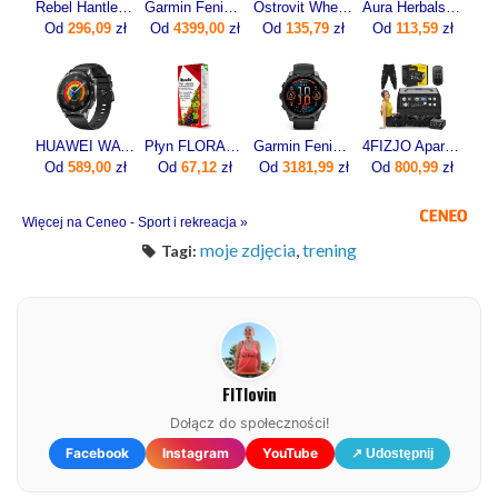
Rebel Hantle Żeliwne Regulowane Zestaw 2X5Kg Automatyczne Skok Co 1Kg
Garmin Fenix 8 Pro 51mm Grafitowy
Ostrovit Whey Protein 700g
Aura Herbals Colladrop Forte Kolagen Morski 10000mg 30sasz.
Od
296,09
zł
Od
4399,00
zł
Od
135,79
zł
Od
113,59
zł
HUAWEI WATCH GT 5 46mm Active
Płyn FLORADIX żelazo i witaminy 500ml
Garmin Fenix 8 47mm Slate grey z czarnym paskiem
4FIZJO Aparat Do Drenażu Limfatycznego Med C6 (6-Komorowy 6 Trybów)
Od
589,00
zł
Od
67,12
zł
Od
3181,99
zł
Od
800,99
zł
Więcej na Ceneo - Sport i rekreacja »
moje zdjęcia
,
trening
Tagi:
FITlovin
Dołącz do społeczności!
Facebook
Instagram
YouTube
↗ Udostępnij