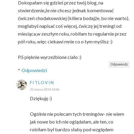
Dokopałam się gdzieś przez twój blog, na
stwierdzenie,że nie chcesz jednak komentować
ćwiczeń chodakowskiej (killera bodajże, bo nie warto),
mogłabyś napisać coś więcej, ćwiczę jej treningi od
miesiąca,w zeszłym roku, robiłam to regularnie przez
pół roku, więc ciekawi mnie co o tym myślisz :)
P.S pięknie wyrzeźbione ciało :)
Odpowiedz
Odpowiedzi
FITLOVIN
21 marca 2014 14:46
Dziękuję :)
Ogólnie nie polecam tych treningów- nie wiem
jak nowe bo ich nie oglądałam, ale ten, co
robiłam był bardzo słaby pod względem