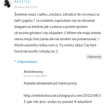
PATII12
20 marca 2014 17:37
Świetne masz ciałko...możesz zdradzić ile cm masz w
talii i pępku ? Ja ostatnio zapisałam się na siłownie
biegam na bieżnie jak szalona a potem jestem
strasznie głodna i się objadam :( Wiem nie maja wtedy
sensu moje ćwiczenia ale nie umiem sie pohamować :/
Może udzielisz kilka rad co Ty robisz żeby Cię fast-
food nie kusiły i słodycze :)
Odpowiedz
Odpowiedzi
Anonimowy
20 marca 2014 18:01
Natalia dodawała już takie posty.
http://niebieskoszara.blogspot.com/2012/04/1
1-jak-nie-jesc-sodyczy-ponad-4-lata.html