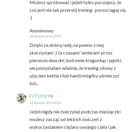
Możesz spróbować i jeżeli tylko poczujesz, że
coś jest nie tak przerwij trening- porozciągaj się.
:)
Anonimowy
18 stycznia 2014 20:19
Dzięki za dobrą radę, na pewno z niej
skorzystam :) Ja czasami 'umieram' przez
pierwsze dwa dni, boli mnie kręgosłup i jajniki,
ale pomyślałam właśnie, że trening siłowy z
użyciem kettla i/lub hantli mógłby uśmierzyć
ból...
FITLOVIN
18 stycznia 2014 20:24
Jeżeli nigdy nie ćwiczyłaś podczas miesiączki
możesz zacząć od lekkich ćwiczeń z
wykorzystaniem ciężaru swojego ciała i jak