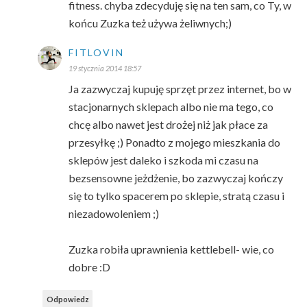
fitness. chyba zdecyduję się na ten sam, co Ty, w
końcu Zuzka też używa żeliwnych;)
FITLOVIN
19 stycznia 2014 18:57
Ja zazwyczaj kupuję sprzęt przez internet, bo w
stacjonarnych sklepach albo nie ma tego, co
chcę albo nawet jest drożej niż jak płace za
przesyłkę ;) Ponadto z mojego mieszkania do
sklepów jest daleko i szkoda mi czasu na
bezsensowne jeżdżenie, bo zazwyczaj kończy
się to tylko spacerem po sklepie, stratą czasu i
niezadowoleniem ;)
Zuzka robiła uprawnienia kettlebell- wie, co
dobre :D
Odpowiedz