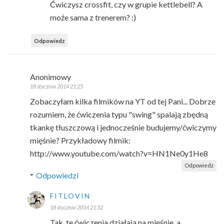
Ćwiczysz crossfit, czy w grupie kettlebell? A
może sama z trenerem? :)
Odpowiedz
Anonimowy
18 stycznia 2014 21:25
Zobaczyłam kilka filmików na YT od tej Pani... Dobrze
rozumiem, że ćwiczenia typu "swing" spalają zbędną
tkankę tłuszczową i jednocześnie budujemy/ćwiczymy
mięśnie? Przykładowy filmik:
http://www.youtube.com/watch?v=HN1Ne0y1He8
Odpowiedz
Odpowiedzi
FITLOVIN
18 stycznia 2014 21:32
Tak, te ćwiczenia działają na mięśnie, a