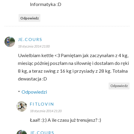
Informatyka :D
Odpowiedz
JE.COURS
18 stycznia 2014 21:00
Uwielbiam kettle <3 Pamiętam jak zaczynałam z 4 kg,
miesiąc później poszłam na siłownię i dostałam do ręki
8 kg, a teraz swing z 16 kg i przysiady z 28 kg. Totalna
dewastacja :D
Odpowiedz
Odpowiedzi
FITLOVIN
18 stycznia 2014 21:20
Łaał! :):) A ile czasu już trenujesz? :)
JE.COURS