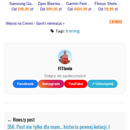
Samsung Galaxy Watch7 SM-L310 44mm Khaki
Zipro Bieżnia Elektryczna Domowa Składana Pod Łóżko 1-12Km/H Forma Lite
Garmin Fenix 8 Pro 51mm Grafitowy
Flexus Shots 20x10ml
Od
698,00
zł
Od
899,00
zł
Od
4424,99
zł
Od
59,99
zł
Więcej na Ceneo - Sport i rekreacja »
trening
Tagi:
FITlovin
Dołącz do społeczności!
Facebook
Instagram
YouTube
↗ Udostępnij
← Nowszy post
356. Post nie tylko dla mam... historia pewnej kolacji. I