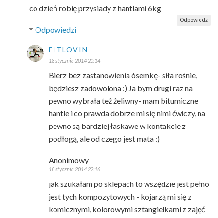
co dzień robię przysiady z hantlami 6kg
Odpowiedz
Odpowiedzi
FITLOVIN
18 stycznia 2014 20:14
Bierz bez zastanowienia ósemkę- siła rośnie,
będziesz zadowolona :) Ja bym drugi raz na
pewno wybrała też żeliwny- mam bitumiczne
hantle i co prawda dobrze mi się nimi ćwiczy, na
pewno są bardziej łaskawe w kontakcie z
podłogą, ale od czego jest mata :)
Anonimowy
18 stycznia 2014 22:16
jak szukałam po sklepach to wszędzie jest pełno
jest tych kompozytowych - kojarzą mi się z
komicznymi, kolorowymi sztangielkami z zajęć