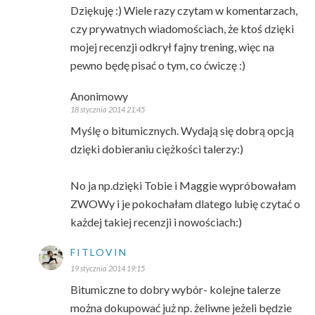
Dziękuję :) Wiele razy czytam w komentarzach,
czy prywatnych wiadomościach, że ktoś dzięki
mojej recenzji odkrył fajny trening, więc na
pewno będę pisać o tym, co ćwiczę :)
Anonimowy
18 stycznia 2014 21:45
Myślę o bitumicznych. Wydają się dobrą opcją
dzięki dobieraniu ciężkości talerzy:)
No ja np.dzięki Tobie i Maggie wypróbowałam
ZWOWy i je pokochałam dlatego lubię czytać o
każdej takiej recenzji i nowościach:)
FITLOVIN
19 stycznia 2014 19:15
Bitumiczne to dobry wybór- kolejne talerze
można dokupować już np. żeliwne jeżeli będzie