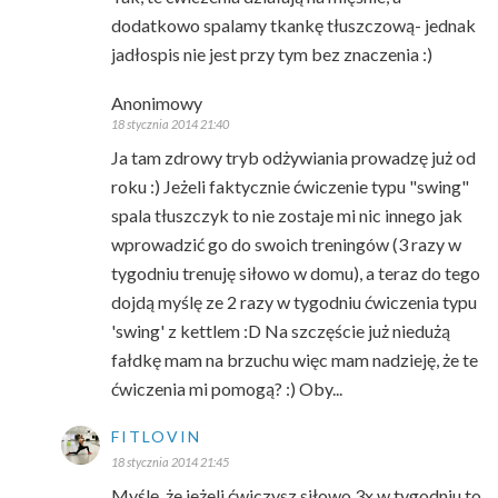
dodatkowo spalamy tkankę tłuszczową- jednak
jadłospis nie jest przy tym bez znaczenia :)
Anonimowy
18 stycznia 2014 21:40
Ja tam zdrowy tryb odżywiania prowadzę już od
roku :) Jeżeli faktycznie ćwiczenie typu "swing"
spala tłuszczyk to nie zostaje mi nic innego jak
wprowadzić go do swoich treningów (3 razy w
tygodniu trenuję siłowo w domu), a teraz do tego
dojdą myślę ze 2 razy w tygodniu ćwiczenia typu
'swing' z kettlem :D Na szczęście już niedużą
fałdkę mam na brzuchu więc mam nadzieję, że te
ćwiczenia mi pomogą? :) Oby...
FITLOVIN
18 stycznia 2014 21:45
Myślę, że jeżeli ćwiczysz siłowo 3x w tygodniu to