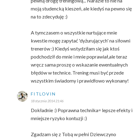
pewną drogę treningową... Narazie to nie na
moją studencką kieszeń, ale kiedyś na pewno się
na to zdecyduję :)
A tymczasem o wszystkie nurtujące mnie
kwestie mogę zapytać 'dyżurujących' na siłowni
trenerów :) Kiedyś wstydziłam się jak ktoś
podchodził do mnie i mnie poprawiał,ale teraz
wręcz sama proszę o wskazanie ewentualnych
błędów w technice. Trening musi być przede
wszystkim świadomy i prawidłowo wykonany!
FITLOVIN
18 stycznia 2014 21:46
Dokładnie :) Poprawna technika= lepsze efekty i
mniejsze ryzyko kontuzji :)
Zgadzam się z Tobą w pełni Dziewczyno