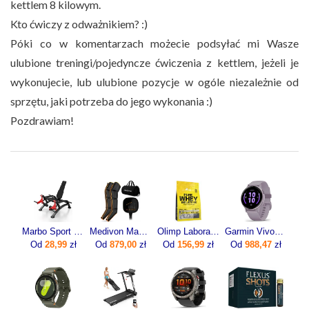
kettlem 8 kilowym.
Kto ćwiczy z odważnikiem? :)
Póki co w komentarzach możecie podsyłać mi Wasze
ulubione treningi/pojedyncze ćwiczenia z kettlem, jeżeli je
wykonujecie, lub ulubione pozycje w ogóle niezależnie od
sprzętu, jaki potrzeba do jego wykonania :)
Pozdrawiam!
Marbo Sport Maszyna Na Mięsień Czworogłowy Uda Mf U011 Czarny Antracyt Metalic
Medivon Masażer limfatyczny do nóg Portia
Olimp Laboratories Pure Whey Isolate 95 600g
Garmin Vivoactive 5 Bezel Orchid 010-02862-13
Od
28,99
zł
Od
879,00
zł
Od
156,99
zł
Od
988,47
zł