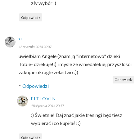
zły wybór :)
Odpowiedz
?!
18 stycznia 2014 20:07
uwielbiam Angele (znam ją "internetowo" dzieki
Tobie- dziekuje!!) i mysle ze w niedalekiej przyszlosci
zakupie okragle zelastwo :))
Odpowiedz
Odpowiedzi
FITLOVIN
18 stycznia 2014 20:17
:) Świetnie! Daj znać jakie treningi będziesz
wybierać i co kupiłaś! :)
Odpowiedz