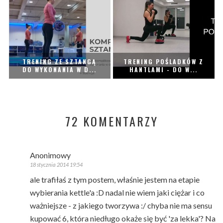
TRENING ZE SZTANGĄ
TRENING POŚLADKÓW Z
DO WYKONANIA W D...
HANTLAMI - DO W...
72 KOMENTARZY
Anonimowy
18 stycznia 2014 19:54
ale trafiłaś z tym postem, właśnie jestem na etapie
wybierania kettle'a :D nadal nie wiem jaki ciężar i co
ważniejsze - z jakiego tworzywa :/ chyba nie ma sensu
kupować 6, która niedługo okaże się być 'za lekka'? Na