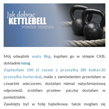
Mój odważnik
waży 8kg
, kupiłam go w sklepie CKB,
dokładnie
tutaj
.
Zapłaciłam 100 zł razem z przesyłką (80 kulka+20
przesyłka kurierska)
, maila z zamówieniem przesłałam w
czwartek wieczorem, dostałam niemal natychmiastową
odpowiedź, zrobiłam przelew- paczkę dostałam w
poniedziałek.
Zawinięty był w folię bąbelkową- także mogłam się