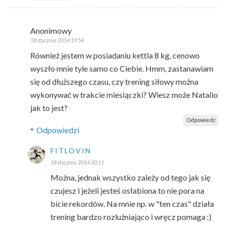
Anonimowy
18 stycznia 2014 19:54
Również jestem w posiadaniu kettla 8 kg, cenowo
wyszło mnie tyle samo co Ciebie. Hmm, zastanawiam
się od dłuższego czasu, czy trening siłowy można
wykonywać w trakcie miesiączki? Wiesz może Natalio
jak to jest?
Odpowiedz
Odpowiedzi
FITLOVIN
18 stycznia 2014 20:11
Można, jednak wszystko zależy od tego jak się
czujesz i jeżeli jesteś osłabiona to nie pora na
bicie rekordów. Na mnie np. w "ten czas" działa
trening bardzo rozluźniająco i wręcz pomaga :)