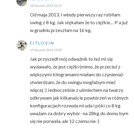
18 stycznia 2014 22:15
Od maja 2013. I wtedy pierwszy raz robiłam
swing z 8 kg. Jak stękałam że to ciężkie... :P a już
w grudniu przeszłam na 16 kg.
FITLOVIN
19 stycznia 2014 19:09
Jak przyszedł mój odważnik to też mi się
wydawało, że jest ciężki (mimo, że przecież z
większymi kilogramami miałam do czynienia)-
stwierdzam, że do swingu mogłabym mieć
więcej :) Jednocześnie z uśmiechem na twarzy
odkrywam jak kilkanaście powtórzeń w różnych
konfiguracjach rozwala mi uda i póki co 8 kg
uważam za dobry wybór- na 28kg do domu bym
się nie porwała, ale 12 czemu nie :)