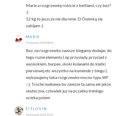
Marie a rozgrzewkę robicie z kettlami, czy bez?
:)
12 kg to jeszcze nie dla mnie :D Ósemką się
zabijam ;)
MARIE
19 stycznia 2014 08:23
Bez, na rozgrzewke zawsze biegamy dodajac do
tego rozne elementy ( np przysiady, przysiad z
wyskokiem, burpee, skoki kolanami do klatki
piersiowej etc wszystko na komende z biegu ),
wykonujemy taka rozgrzewke mocno typu WF
;-). Troche nudnawa bo zawsze ta sama ale jakze
skuteczna, czlowiek juz na pczatku treningu
ocieka potem
FITLOVIN
19 stycznia 2014 19:21