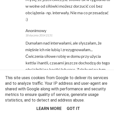
w wolne od siłówki możesz dorzucić coś bez
obciążenia- np. interwały. Nie ma co przesadzać
:)
Anonimowy
18 stycznia 2014 21:51
Dumałam nad interwałami, ale słyszałam, że
mięśnie ich nie lubią i zrezygnowałam...
Ćwiczenia siłowe robię w domu przy użycia
kettla i hantli, czasami jeszcze dochodzą do tego
obciążniki na kostki lub ręce. Zależy mi na tym
by spłaszczyć brzuch stąd zdecydowałam się na
This site uses cookies from Google to deliver its services
trening siłowy w domu. Ponoć czym więcej
and to analyze traffic. Your IP address and user-agent are
shared with Google along with performance and security
mięśni tym lepsze spalanie tkani tłuszczowej.
metrics to ensure quality of service, generate usage
Natalia, co w takim razie bardziej polecasz?
statistics, and to detect and address abuse.
Zrezygnować ze swingu na korzyść interwałów?
LEARN MORE
GOT IT
Proszę o pomoc :D