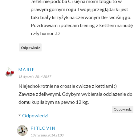
Jeżeli nie podoba Ci się na moim blogu to w
prawym górnym rogu Twojej przeglądarki jest
taki biały krzyżyk na czerwonym tle- wciśnij go.
Pozdrawiam i polecam trening z kettlem na nudę
i zły humor :D
Odpowiedz
MARIE
18 stycznia 2014 20:37
Niejednokrotnie na crossie cwicze z kettlami :)
Zawsze z żeliwnymi. Gdybym wybierala odciazenie do
domu kupilabym na pewno 12 kg.
Odpowiedz
Odpowiedzi
FITLOVIN
18 stycznia 2014 21:08