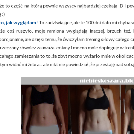
że to część, na którą pewnie wszyscy najbardziej czekają :D I pew
 :)
to, jak wyglądam!
To zadziwiające, ale te 100 dni dało mi chyba w
 że coś ruszyło, moje ramiona wyglądają inaczej, brzuch też
orcjonalne, ale dzięki temu, że ćwiczyłam trening siłowy całego ciał
rzeczony również zauważa zmiany i mocno mnie dopinguje w treni
całego zamieszania to to, że zbyt mocno wyżarło mnie w okolic
tym widać mi żebra... ale nikt nie powiedział, że przestaję nad sob