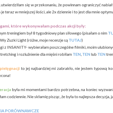
, utwierdziłam się w przekonaniu, że powinnam ograniczyć nabia
m je teraz w mniejszej ilości, ale 2x dziennie i to jest dla mnie optyma
gami, które wykonywałam podczas akcji były:
nym treningiem był 8 tygodniowy plan siłowego (pisałam o nim
T
y Zuzki Light (różne, moje recenzje są
TUTAJ
)
ingi z INSANITY- wybierałam poszczególne filmiki, moim ulubionyc
stretching i rozluźnienie dla mięśni robiłam
TEN
,
TEN
lub
TEN
tren
pielęgnacji
to jej najbardziej mi zabrakło, nie jestem typową 
ycona!
eracja
była mi momentami bardzo potrzebna, na koniec wyzwania 
łam codziennie. Nie skłamię pisząc, że była to najlepsza decyzja
CIA PORÓWNAWCZE