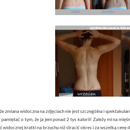
e zmiana widoczna na zdjęciach nie jest szczególna i spektakular
 pamiętać o tym, że ja jem ponad 2 tys kalorii! Zależy mi na mię
ć widocznej kratki na brzuchu niż stracić okres i za wszelką cenę