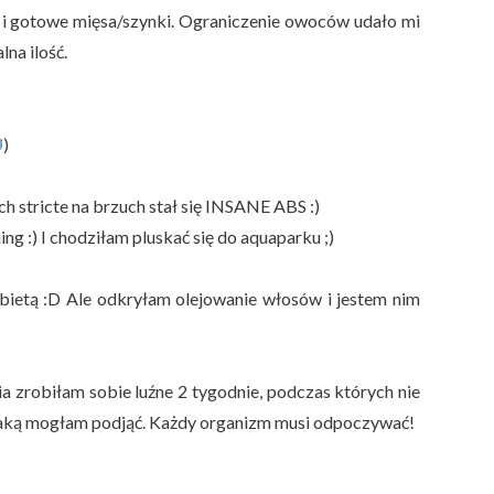
ł i gotowe mięsa/szynki. Ograniczenie owoców udało mi
lna ilość.
U
)
h stricte na brzuch stał się INSANE ABS :)
ing :) I chodziłam pluskać się do aquaparku ;)
kobietą :D Ale odkryłam olejowanie włosów i jestem nim
zrobiłam sobie luźne 2 tygodnie, podczas których nie
, jaką mogłam podjąć. Każdy organizm musi odpoczywać!