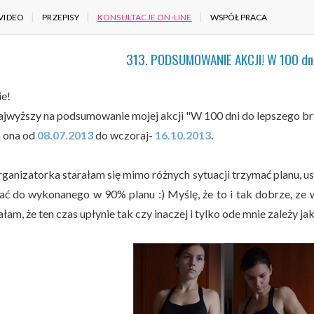
VIDEO
PRZEPISY
KONSULTACJE ON-LINE
WSPÓŁPRACA
313. PODSUMOWANIE AKCJI! W 100 dni 
ie!
ajwyższy na podsumowanie mojej akcji "W 100 dni do lepszego br
 ona od
08.07.2013
do wczoraj-
16.10.2013
.
rganizatorka starałam się mimo różnych sytuacji trzymać planu, u
ać do wykonanego w 90% planu :) Myślę, że to i tak dobrze, ze w
łam, że ten czas upłynie tak czy inaczej i tylko ode mnie zależy j