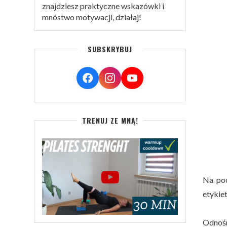
znajdziesz praktyczne wskazówki i
mnóstwo motywacji, działaj!
SUBSKRYBUJ
TRENUJ ZE MNĄ!
Na poc
etykie
Odnoś