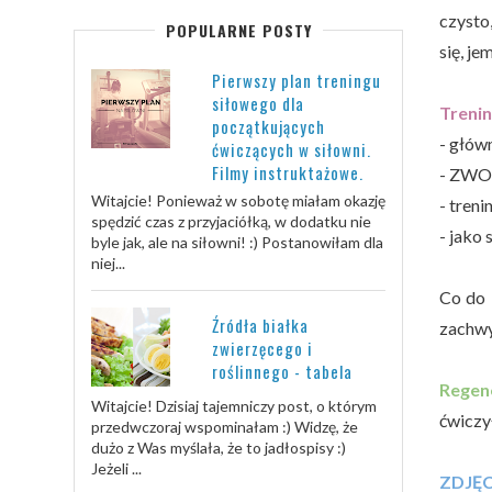
czysto
POPULARNE POSTY
się, je
Pierwszy plan treningu
siłowego dla
Trenin
początkujących
- głów
ćwiczących w siłowni.
Filmy instruktażowe.
- ZWOW
Witajcie! Ponieważ w sobotę miałam okazję
- tren
spędzić czas z przyjaciółką, w dodatku nie
- jako 
byle jak, ale na siłowni! :) Postanowiłam dla
niej...
Co do
Źródła białka
zachw
zwierzęcego i
roślinnego - tabela
Regen
Witajcie! Dzisiaj tajemniczy post, o którym
ćwiczy
przedwczoraj wspominałam :) Widzę, że
dużo z Was myślała, że to jadłospisy :)
Jeżeli ...
ZDJĘ