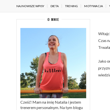
NAJNOWSZE WPISY
DIETA
TRENING
MOTYWACJA
O MNIE
Witajc
Czas n
Trwała
Jako o
przyzn
wiedzia
Cześć! Mam na imię Natalia i jestem
trenerem personalnym. Na tym blogu