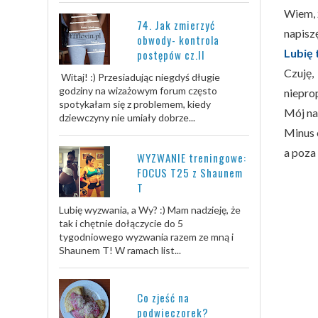
Wiem, 
74. Jak zmierzyć
napiszę
obwody- kontrola
Lubię 
postępów cz.II
Czuję,
Witaj! :) Przesiadując niegdyś długie
godziny na wizażowym forum często
nieprop
spotykałam się z problemem, kiedy
Mój na
dziewczyny nie umiały dobrze...
Minus 
a poza 
WYZWANIE treningowe:
FOCUS T25 z Shaunem
T
Lubię wyzwania, a Wy? :) Mam nadzieję, że
tak i chętnie dołączycie do 5
tygodniowego wyzwania razem ze mną i
Shaunem T! W ramach list...
Co zjeść na
podwieczorek?