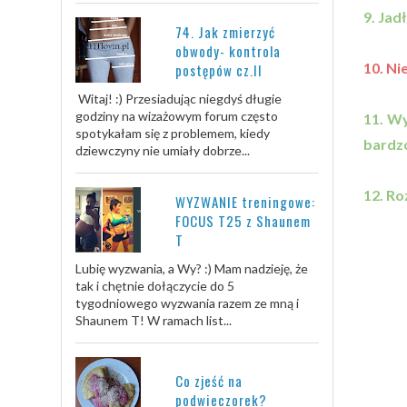
9. Jad
74. Jak zmierzyć
obwody- kontrola
10. Ni
postępów cz.II
Witaj! :) Przesiadując niegdyś długie
godziny na wizażowym forum często
11. Wy
spotykałam się z problemem, kiedy
bardzo
dziewczyny nie umiały dobrze...
12. Ro
WYZWANIE treningowe:
FOCUS T25 z Shaunem
T
Lubię wyzwania, a Wy? :) Mam nadzieję, że
tak i chętnie dołączycie do 5
tygodniowego wyzwania razem ze mną i
Shaunem T! W ramach list...
Co zjeść na
podwieczorek?