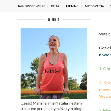
NAJNOWSZE WPISY
DIETA
TRENING
MOTYWACJA
O MNIE
Witajc
Gdzieś
nowor
1. Obr
2. Kre
nowyc
Wychod
Cześć! Mam na imię Natalia i jestem
trenerem personalnym. Na tym blogu
3. Mim