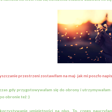
yszczanie przestrzeni zostawiłam na maj- jak mi poszło nap
dczas gdy przygotowywałam się do obrony i utrzymywała
 po obronie też :)
korzystywanie umiejętności na plus. To, czego nauczyłam