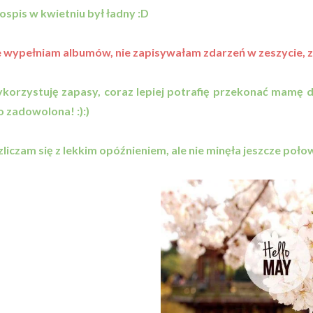
łospis w kwietniu był ładny :D
e wypełniam albumów, nie zapisywałam zdarzeń w zeszycie, zu
korzystuję zapasy, coraz lepiej potrafię przekonać mamę 
 zadowolona! :):)
zliczam się z lekkim opóźnieniem, ale nie minęła jeszcze poło