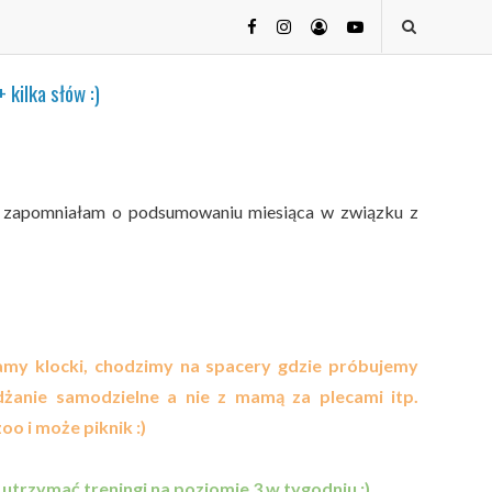
kilka słów :)
;) zapomniałam o podsumowaniu miesiąca w związku z
damy klocki, chodzimy na spacery gdzie próbujemy
dżanie samodzielne a nie z mamą za plecami itp.
oo i może piknik :)
utrzymać treningi na poziomie 3 w tygodniu :)