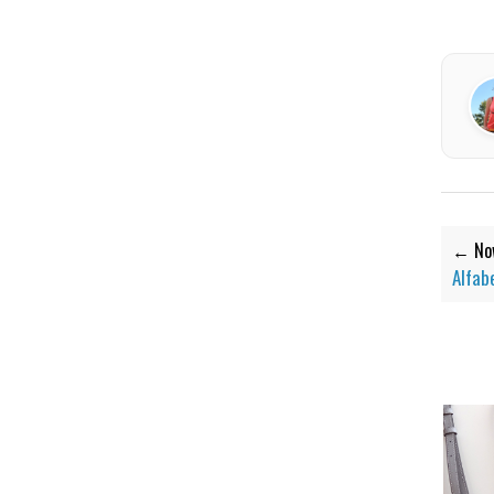
← Now
Alfab