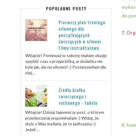
wykorz
POPULARNE POSTY
do po
Pierwszy plan treningu
siłowego dla
7. Org
początkujących
ćwiczących w siłowni.
Filmy instruktażowe.
Witajcie! Ponieważ w sobotę miałam okazję
spędzić czas z przyjaciółką, w dodatku nie
byle jak, ale na siłowni! :) Postanowiłam dla
niej...
Źródła białka
zwierzęcego i
roślinnego - tabela
Witajcie! Dzisiaj tajemniczy post, o którym
przedwczoraj wspominałam :) Widzę, że
dużo z Was myślała, że to jadłospisy :)
8. Sam
Jeżeli ...