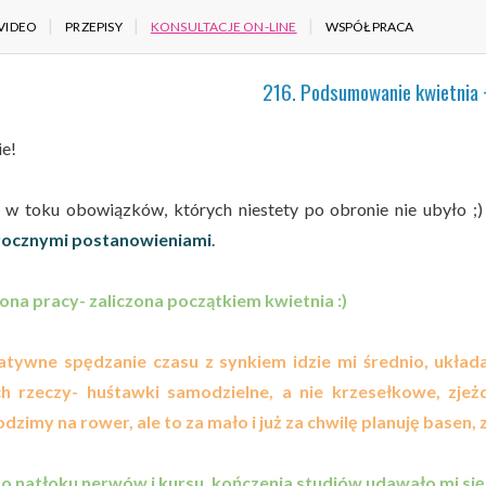
VIDEO
PRZEPISY
KONSULTACJE ON-LINE
WSPÓŁPRACA
216. Podsumowanie kwietnia + 
ie!
 w toku obowiązków, których niestety po obronie nie ubyło 
ocznymi postanowieniami
.
ona pracy- zaliczona początkiem kwietnia :)
atywne spędzanie czasu z synkiem idzie mi średnio, ukła
h rzeczy- huśtawki samodzielne, a nie krzesełkowe, zjeż
zimy na rower, ale to za mało i już za chwilę planuję basen, z
o natłoku nerwów i kursu, kończenia studiów udawało mi się 