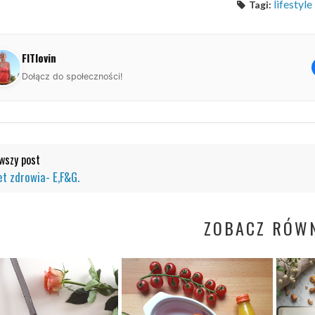
lifestyle
Tagi:
FITlovin
Dołącz do społeczności!
szy post
et zdrowia- E,F&G.
ZOBACZ RÓWN