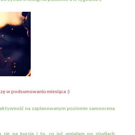
iszę w podsumowaniu miesiąca :)
m aktywność na zaplanowanym poziomie samoocena
 się na kursie i to, co już umiałam po studiach