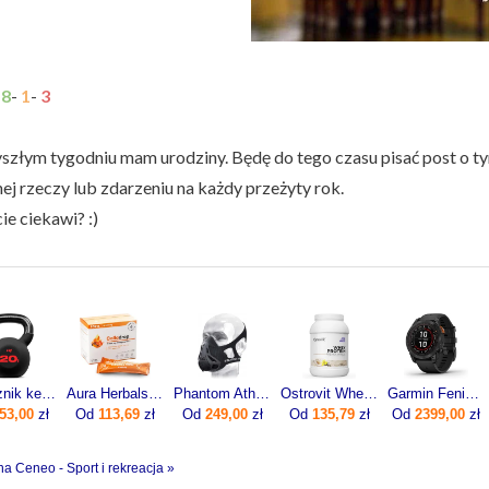
:
8
-
1
-
3
szłym tygodniu mam urodziny. Będę do tego czasu pisać post o ty
ej rzeczy lub zdarzeniu na każdy przeżyty rok.
ie ciekawi? :)
Odważnik kettlebell żeliwny 20kg
Aura Herbals Colladrop Forte Kolagen Morski 10000mg 30sasz.
Phantom Athletics Maska Treningowa Wydolnościowa Fitness L
Ostrovit Whey Protein 700g
Garmin Fenix 7 Pro Solar Szaro-czarny (0100277701)
53,00
zł
Od
113,69
zł
Od
249,00
zł
Od
135,79
zł
Od
2399,00
zł
na Ceneo - Sport i rekreacja »