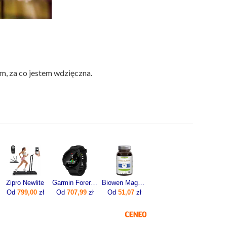
m, za co jestem wdzięczna.
Zipro Newlite
Garmin Forerunner 55 Czarny (0100256210)
Biowen Magnez Chelatowany 840mg 100kaps.
Od
799,00
zł
Od
707,99
zł
Od
51,07
zł