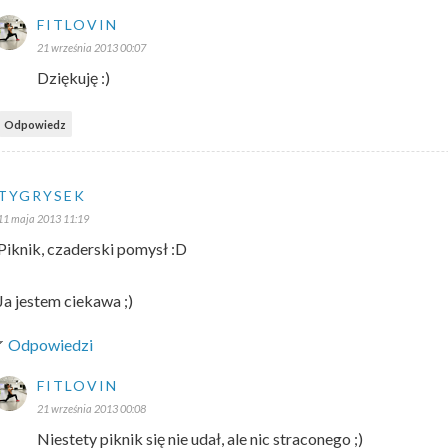
FITLOVIN
21 września 2013 00:07
Dziękuję :)
Odpowiedz
TYGRYSEK
11 maja 2013 11:19
Piknik, czaderski pomysł :D
Ja jestem ciekawa ;)
Odpowiedzi
FITLOVIN
21 września 2013 00:08
Niestety piknik się nie udał, ale nic straconego ;)