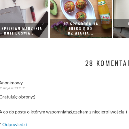
27 SPOSOBÓW NA
 SPEŁNIAM MARZENIA
ENERGIĘ DO
- MOJE DOŚWIA...
DZIAŁANIA...
28 KOMENTA
Anonimowy
11 maja 2013 11:11
Gratuluję obrony:)
A co do postu o którym wspomniałaś,czekam z niecierpliwością:)
Odpowiedzi