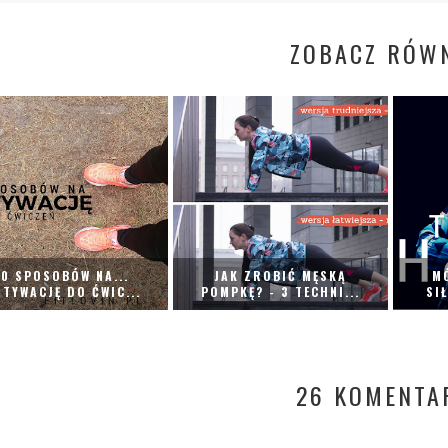
ZOBACZ RÓWN
10 SPOSOBÓW NA...
JAK ZROBIĆ MĘSKĄ
M
TYWACJĘ DO ĆWIC...
POMPKĘ? - 3 TECHNI...
SI
26 KOMENTA