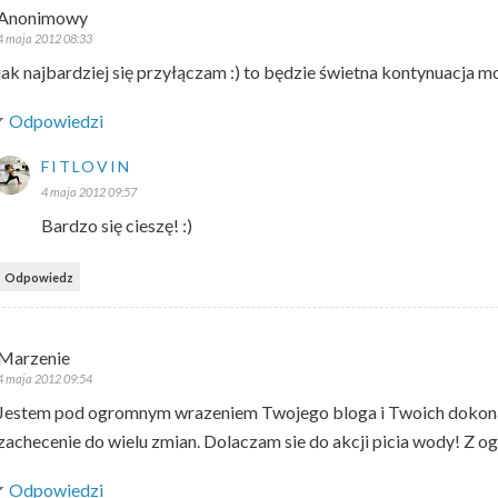
Anonimowy
4 maja 2012 08:33
jak najbardziej się przyłączam :) to będzie świetna kontynuacja
Odpowiedzi
FITLOVIN
4 maja 2012 09:57
Bardzo się cieszę! :)
Odpowiedz
Marzenie
4 maja 2012 09:54
Jestem pod ogromnym wrazeniem Twojego bloga i Twoich dokonan.
zachecenie do wielu zmian. Dolaczam sie do akcji picia wody! Z o
Odpowiedzi