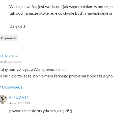
Wiem jak ważna jest woda, no i jak wspomniałam w notce jes
tak pochłania, że otwieranie co chwilę butki i nawadnianie o
Dzięki! :)
Odpowiedz
KLAUDIA
4 maja 2012 09:55
fajny pomysł, życzę Wam powodzenia :)
ja się nie przyłączę, bo nie mam żadnego problemu z podażą płyn
Odpowiedzi
FITLOVIN
4 maja 2012 10:00
powodzenie się przyda heh, dzięki! ;)