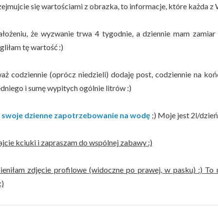
zejmujcie się wartościami z obrazka, to informacje, które każda 
ałożeniu, że wyzwanie trwa 4 tygodnie, a dziennie mam zamiar
liłam tę wartość :)
aż codziennie (oprócz niedzieli) dodaję post, codziennie na k
niego i sumę wypitych ogólnie litrów :)
z swoje dzienne zapotrzebowanie na wodę
;) Moje jest 2l/dzień
jcie kciuki i zapraszam do wspólnej zabawy :)
ieniłam zdjęcie profilowe (widoczne po prawej, w pasku) :) To
:)