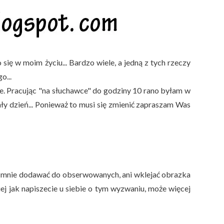
 się w moim życiu... Bardzo wiele, a jedną z tych rzeczy
o...
e. Pracując "na słuchawce" do godziny 10 rano byłam w
ały dzień... Ponieważ to musi się zmienić zapraszam Was
e mnie dodawać do obserwowanych, ani wklejać obrazka
iej jak napiszecie u siebie o tym wyzwaniu, może więcej