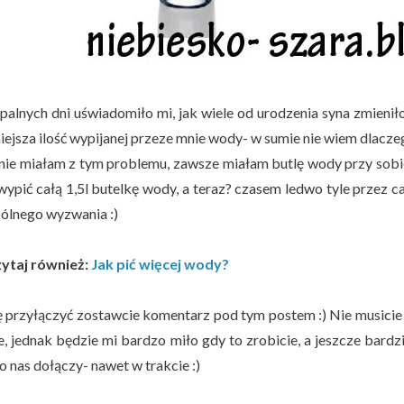
palnych dni uświadomiło mi, jak wiele od urodzenia syna zmieniło
iejsza ilość wypijanej przeze mnie wody- w sumie nie wiem dlaczeg
nie miałam z tym problemu, zawsze miałam butlę wody przy sobi
 wypić całą 1,5l butelkę wody, a teraz? czasem ledwo tyle przez c
ólnego wyzwania :)
ytaj również:
Jak pić więcej wody?
ę przyłączyć zostawcie komentarz pod tym postem :) Nie musici
ie, jednak będzie mi bardzo miło gdy to zrobicie, a jeszcze bardz
 nas dołączy- nawet w trakcie :)