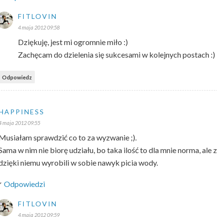
FITLOVIN
4 maja 2012 09:58
Dziękuję, jest mi ogromnie miło :)
Zachęcam do dzielenia się sukcesami w kolejnych postach :)
Odpowiedz
HAPPINESS
4 maja 2012 09:55
Musiałam sprawdzić co to za wyzwanie ;).
Sama w nim nie biorę udziału, bo taka ilość to dla mnie norma, ale
dzięki niemu wyrobili w sobie nawyk picia wody.
Odpowiedzi
FITLOVIN
4 maja 2012 09:59