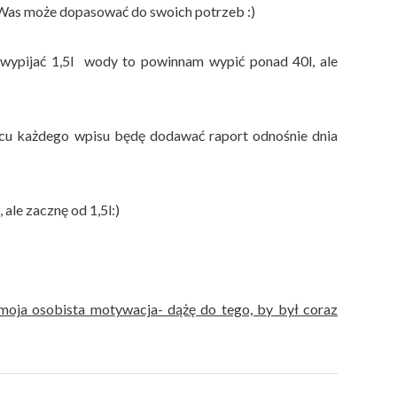
z Was może dopasować do swoich potrzeb :)
 wypijać 1,5l wody to powinnam wypić ponad 40l, ale
ońcu każdego wpisu będę dodawać raport odnośnie dnia
, ale zacznę od 1,5l:)
 moja osobista motywacja- dążę do tego, by był coraz