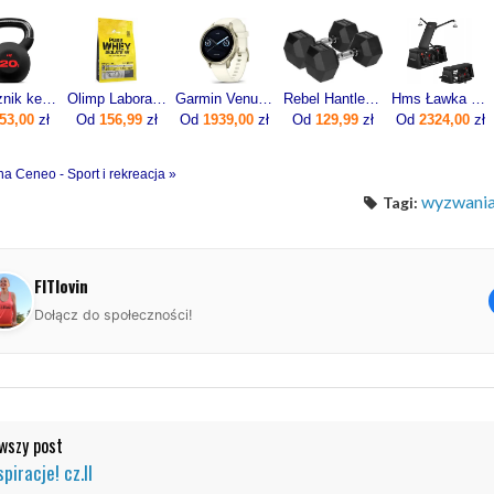
Odważnik kettlebell żeliwny 20kg
Olimp Laboratories Pure Whey Isolate 95 600g
Garmin Venu 4 41mm Lunar gold z paskiem silikonowym w kolorze Bone
Rebel ‎Hantle Hex żeliwne 2 x 12.5 kg
Hms Ławka Treningowa Regulowana Lm4012 4W1 Hantle Regulowane 2X23Kg Zestaw
53,00
zł
Od
156,99
zł
Od
1939,00
zł
Od
129,99
zł
Od
2324,00
zł
na Ceneo - Sport i rekreacja »
wyzwani
Tagi:
FITlovin
Dołącz do społeczności!
szy post
spiracje! cz.II