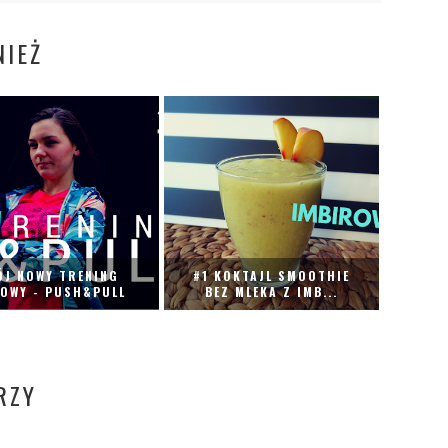
IEŻ
ÓJ NOWY TRENING
#1 KOKTAJL SMOOTHIE
ŁOWY - PUSH&PULL
BEZ MLEKA Z IMB...
RZY