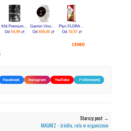
Kfd Premium Creatine 500g
Garmin Vivoactive 5 Ivory (010-02862-11)
Płyn FLORADIX żelazo i witaminy 500ml
Od
54,99
zł
Od
849,00
zł
Od
70,57
zł
a
Facebook
Instagram
YouTube
↗ Udostępnij
Starszy post →
MAGNEZ - źródła, rola w organizmie