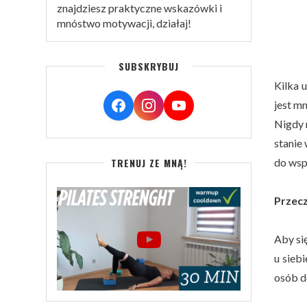
znajdziesz praktyczne wskazówki i
mnóstwo motywacji, działaj!
SUBSKRYBUJ
Kilka u
jest mn
Nigdy 
stanie
do wsp
TRENUJ ZE MNĄ!
Przecz
Aby si
u sieb
osób do