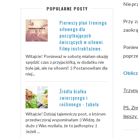
Nie pr
POPULARNE POSTY
Przy z
Pierwszy plan treningu
siłowego dla
zaokrąg
początkujących
ćwiczących w siłowni.
Poniew
Filmy instruktażowe.
poprzed
Witajcie! Ponieważ w sobotę miałam okazję
spędzić czas z przyjaciółką, w dodatku nie
byle jak, ale na siłowni! :) Postanowiłam dla
Oblic
niej...
Trzyma
Źródła białka
zwierzęcego i
roślinnego - tabela
PS. Zm
Witajcie! Dzisiaj tajemniczy post, o którym
lepszy 
przedwczoraj wspominałam :) Widzę, że
dużo z Was myślała, że to jadłospisy :)
Jeżeli ...