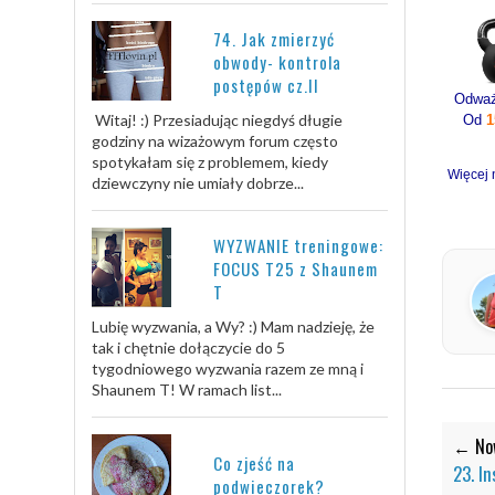
74. Jak zmierzyć
obwody- kontrola
postępów cz.II
Witaj! :) Przesiadując niegdyś długie
Od
1
godziny na wizażowym forum często
spotykałam się z problemem, kiedy
Więcej 
dziewczyny nie umiały dobrze...
WYZWANIE treningowe:
FOCUS T25 z Shaunem
T
Lubię wyzwania, a Wy? :) Mam nadzieję, że
tak i chętnie dołączycie do 5
tygodniowego wyzwania razem ze mną i
Shaunem T! W ramach list...
← Now
Co zjeść na
23. In
podwieczorek?